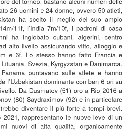
alore del torneo, bastano alcuni numeri delle
ato 26 uomini e 24 donne, ovvero 50 atleti,
kistan ha scelto il meglio del suo ampio
: 14m/11f, l’India 7m/10f, i padroni di casa
ni ha inglobato cubani, algerini, centro
d alto livello assicurando vitto, alloggio e
9m e 6f. Lo stesso hanno fatto Francia e
 Lituania, Svezia, Kyrgyzstan e Danimarca.
e Panama puntavano sulle atlete e hanno
ede l’Uzbekistan dominante con ben 6 ori su
uto livello. Da Dusmatov (51) oro a Rio 2016 a
onov (80) Saydraximov (92) e in particolare
rebbe diventare il più forte a tempi brevi.
do 2021, rappresentano le nuove leve di un
i nuovi di alta qualità, organicamente