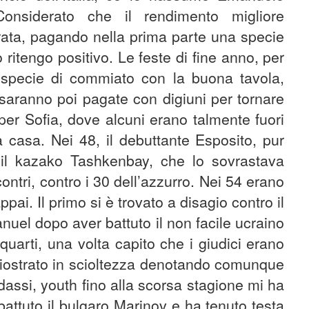
Considerato che il rendimento migliore
oltrata, pagando nella prima parte una specie
 ritengo positivo. Le feste di fine anno, per
specie di commiato con la buona tavola,
saranno poi pagate con digiuni per tornare
per Sofia, dove alcuni erano talmente fuori
a casa. Nei 48, il debuttante Esposito, pur
 il kazako Tashkenbay, che lo sovrastava
ntri, contro i 30 dell’azzurro. Nei 54 erano
ppai. Il primo si è trovato a disagio contro il
uel dopo aver battuto il non facile ucraino
quarti, una volta capito che i giudici erano
giostrato in scioltezza denotando comunque
dassi, youth fino alla scorsa stagione mi ha
battuto il bulgaro Marinov e ha tenuto testa