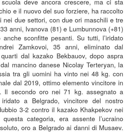
la scuola deve ancora crescere, ma ci sta
hio e il nuovo del suo forziere, ha raccolto
i nei due settori, con due ori maschili e tre
6) 33 anni, Ivanova (81) e Lumbunnova (+81)
che sconfitte pesanti. Su tutti, l’iridato
ndrei Zamkovoi, 35 anni, eliminato dal
i quarti dal kazako Bekbauov, dopo aspra
le dal mancino danese Nicolay Terteryan, la
ssia tra gli uomini ha vinto nei 48 kg. con
ale dal 2019, ottimo elemento vincitore in
s. Il secondo oro nei 71 kg. assegnato a
ridato a Belgrado, vincitore del nostro
 dubbio 3-2 contro il kazako Khakpekov nei
 questa categoria, era assente l’ucraino
ssoluto, oro a Belgrado ai danni di Musaev.