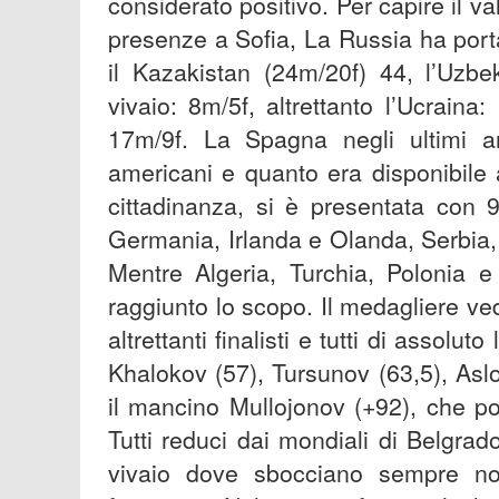
considerato positivo. Per capire il v
presenze a Sofia, La Russia ha port
il Kazakistan (24m/20f) 44, l’Uzbe
vivaio: 8m/5f, altrettanto l’Ucraina
17m/9f. La Spagna negli ultimi an
americani e quanto era disponibile a
cittadinanza, si è presentata con 
Germania, Irlanda e Olanda, Serbia,
Mentre Algeria, Turchia, Polonia 
raggiunto lo scopo. Il medagliere v
altrettanti finalisti e tutti di assol
Khalokov (57), Tursunov (63,5), Asl
il mancino Mullojonov (+92), che pot
Tutti reduci dai mondiali di Belgra
vivaio dove sbocciano sempre nom