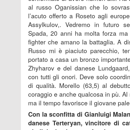
al russo Oganissian che lo sovras
l’acuto offerto a Roseto agli europ
Assylkulov,. Vedremo in futuro s
Spada, 20 anni ha molta forza ma t
fighter che amano la battaglia. A di
Russo mi è piaciuto parecchio, ten
portato a casa un bronzo important
Zhyharov e del danese Lundgaard,
con tutti gli onori. Deve solo coord
di qualità. Morello (63,5) al debut
coraggio e anche qualcosa in pù. Al
ma il tempo favorisce il giovane pal
Con la sconfitta di Gianluigi Mala
danese Terteryan, vincitore di c