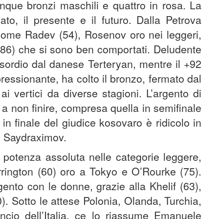
cinque bronzi maschili e quattro in rosa. La
to, il presente e il futuro. Dalla Petrova
 come Radev (54), Rosenov oro nei leggeri,
 (86) che si sono ben comportati. Deludente
’esordio dal danese Terteryan, mentre il +92
ressionante, ha colto il bronzo, fermato dal
ai vertici da diverse stagioni. L’argento di
e a non finire, compresa quella in semifinale
 in finale del giudice kosovaro è ridicolo in
o Saydraximov.
a potenza assoluta nelle categorie leggere,
rrington (60) oro a
Tokyo e O’Rourke (75).
rgento con le donne, grazie alla Khelif (63),
. Sotto le attese Polonia, Olanda, Turchia,
ncio dell’Italia, ce lo riassume Emanuele