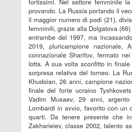
fortissimi. Nel settore femminile 
provando. La Russia portando il vecc
il maggior numero di podi (21), divis
femminili, grazie alla Dolgatova (6
entrambe del 1997, ma incassando an
2019, pluricampione nazionale, A
connazionale Sharifov, fermato ne
lotta. A sua volta sconfitto in fina
sorpresa relativa del torneo. La Ru
Khudoian, 26 anni, campione nazion
finale del forte ucraino Tyshkovet
Vadim Musaev, 29 anni, argento i
Lombardi in avvio, favorito con un
quarti. Da tenere presente che in
Zakharieiev, classe 2002, talento a