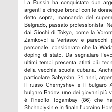
La Russia ha conquistato due argen
argenti e cinque bronzi con le donne
detto sopra, mancando del superm
Belgrado, passato professionista. N
dai Giochi di Tokyo, come la Voront
Zamkovoi a Veriasov e parecchi pr
personale, considerato che la Wada 
doping di stato. Da segnalare l’ev
ultimi tempi presenta atleti più tec
della vecchia scuola cubana. Anche
particolare Sabyrkhn, 21 anni, arge
il russo Chernyshev e il bulgaro A
bulgaro Radev, uno dei giovani più val
è l’inedito Togambay (86) che ha
Shcheblykin e in finale l’ucraino Hor