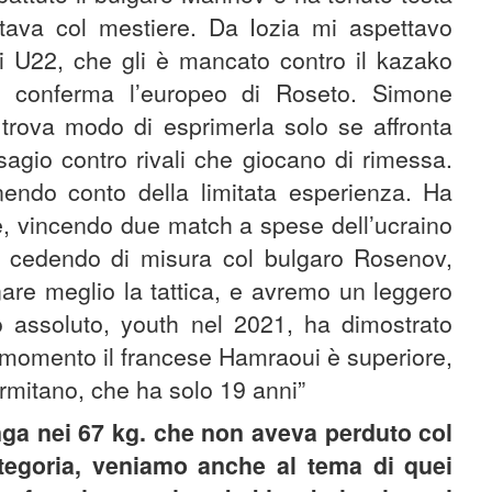
tava col mestiere. Da Iozia mi aspettavo
ei U22, che gli è mancato contro il kazako
e conferma l’europeo di Roseto. Simone
rova modo di esprimerla solo se affronta
sagio contro rivali che giocano di rimessa.
endo conto della limitata esperienza. Ha
e, vincendo due match a spese dell’ucraino
 cedendo di misura col bulgaro Rosenov,
inare meglio la tattica, e avremo un leggero
to assoluto, youth nel 2021, ha dimostrato
 momento il francese Hamraoui è superiore,
ermitano, che ha solo 19 anni”
nga nei 67 kg. che non aveva perduto col
ategoria, veniamo anche al tema di quei