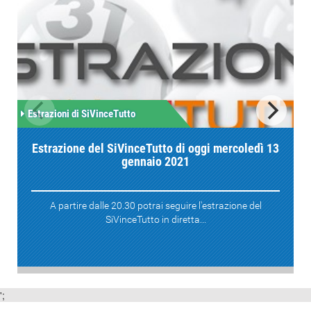
Estrazioni di SiVinceTutto
Estrazione del SiVinceTutto di oggi mercoledì 13
gennaio 2021
A partire dalle 20.30 potrai seguire l'estrazione del
SiVinceTutto in diretta...
';