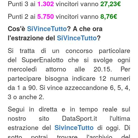
Punti 3 ai
1.302
vincitori vanno
27,23€
Punti 2 ai
5.750
vincitori vanno
8,76€
Cos'è
SiVinceTutto
? A che ora
l'estrazione del
SiVinceTutto
?
Si tratta di un concorso particolare
del SuperEnalotto che si svolge ogni
mercoledì attorno alle 20.15. Per
partecipare bisogna indicare 12 numeri
da 1 a 90. Si vince azzeccandone 6, 5, 4,
3 o anche 2.
Segui in diretta e in tempo reale sul
nostro sito DataSport.it l'ultima
estrazione del
SivinceTutto
di oggi. Di
sotto potrai trovare l'archivio del