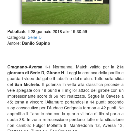
Pubblicato il 28 gennaio 2018 alle 19:30:59
Categoria:
Serie D
Autore:
Danilo Supino
Gragnano-Aversa 1-1
Normanna. Match valido per la
21a
giornata di Serie D, Girone H
. Leggi la cronaca della partita e
guarda i video dei gol e il tabellino del match. Tutto sulla sfida
del
San Michele.
Il potenza in vetta alla classifica procede a
vele spiegate con 49 punti e il miglior attacc del girone con un
impressionante score di 56 reti realizzate. Segue la Cavese a
45; torna a vincere l'Altamure portandosi a 44 punti; secondo
stop consecutivo per l'Audace Cerignola fermoa a 42 punti. Ne
approfitta il Taranto che con la quarta vittoria di fila si porta a
quota 38. In zona retrocessione perdono tutte e la situazione
non cambia: Fulgor Molfetta 9, Manfredonia 12, Aversa 13,
Frattese 14, Turris 17, San Severo 18.