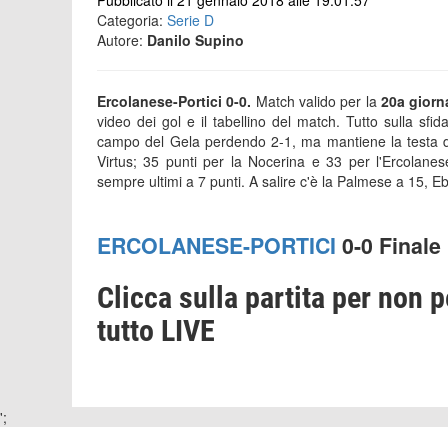
Pubblicato il 21 gennaio 2018 alle 19:01:57
Categoria:
Serie D
Autore:
Danilo Supino
Ercolanese-Portici 0-0.
Match valido per la
20a giorna
video dei gol e il tabellino del match. Tutto sulla sfi
campo del Gela perdendo 2-1, ma mantiene la testa de
Virtus; 35 punti per la Nocerina e 33 per l'Ercolane
sempre ultimi a 7 punti. A salire c'è la Palmese a 15, E
ERCOLANESE-PORTICI
0-0 Finale
Clicca sulla partita per non p
tutto LIVE
';