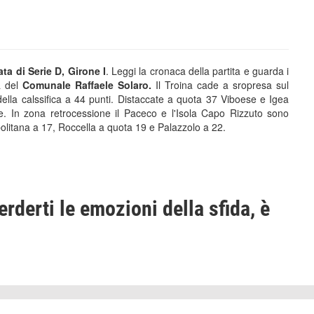
ta di Serie D, Girone I
. Leggi la cronaca della partita e guarda i
da del
Comunale Raffaele Solaro.
Il Troina cade a sropresa sul
lla calssifica a 44 punti. Distaccate a quota 37 Viboese e Igea
se. In zona retrocessione il Paceco e l'Isola Capo Rizzuto sono
bolitana a 17, Roccella a quota 19 e Palazzolo a 22.
erderti le emozioni della sfida, è