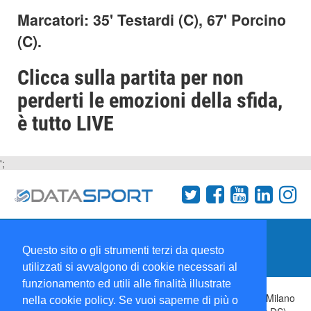
Marcatori: 35' Testardi (C), 67' Porcino
(C).
Clicca sulla partita per non
perderti le emozioni della sfida,
è tutto LIVE
';
Termini e condizioni
Chi siamo
Network
Questo sito o gli strumenti terzi da questo
Collabora con noi
utilizzati si avvalgono di cookie necessari al
funzionamento ed utili alle finalità illustrate
Copyright 1995-2026 ©
Wise Srl
Via Palmanova 8 20132 Milano
nella cookie policy. Se vuoi saperne di più o