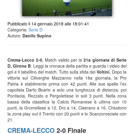
Pubblicato il 14 gennaio 2018 alle 18:01:41
Categoria:
Serie D
Autore:
Danilo Supino
Crema-Lecco 2-0.
Match valido per la
21a giornata di Serie
D, Girone B
. Leggi la cronaca della partita e guarda i video dei
gol e il tabellino del match. Tutto sulla sfida del
Voltini.
Dopo la
vittoria sul Ciliverghe Mazzanno nella 18a giornata, la Pro
Patria è stabilmente prima con 42 punti. Alle sue spalle l'ex
capolista Darfo Boario a solo una lunghezza di distanza. poi
Pontisola, Rezzato e Pergolettese in soli 3 punti. Nella zona
bassa della classifica la Calcio Romanese è ultima con 10
punti, la Grumellese a 12, Dro a 14, Ciserano a 16. Chiudono
la zona play out il Trento con 20 punti e lo Scanzorosciate con
21.
CREMA-LECCO
2-0 Finale