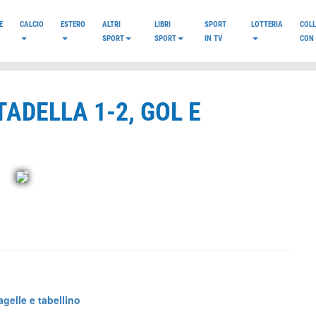
E
CALCIO
ESTERO
ALTRI
LIBRI
SPORT
LOTTERIA
COL
SPORT
SPORT
IN TV
CON 
TADELLA 1-2, GOL E
agelle e tabellino