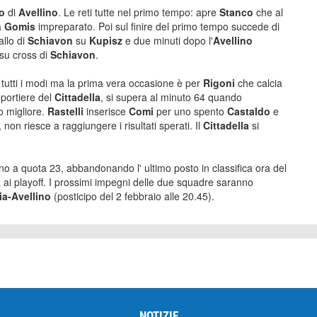
io
di
Avellino
. Le reti tutte nel primo tempo: apre
Stanco
che al
va
Gomis
impreparato. Poi sul finire del primo tempo succede di
allo di
Schiavon
su
Kupisz
e due minuti dopo l'
Avellino
 su cross di
Schiavon
.
 tutti i modi ma la prima vera occasione è per
Rigoni
che calcia
portiere del
Cittadella
, si supera al minuto 64 quando
to migliore.
Rastelli
inserisce
Comi
per uno spento
Castaldo
e
non riesce a raggiungere i risultati sperati. Il
Cittadella
si
no a quota 23, abbandonando l' ultimo posto in classifica ora del
a ai playoff. I prossimi impegni delle due squadre saranno
ia-Avellino
(posticipo del 2 febbraio alle 20.45).
NOTIZIE