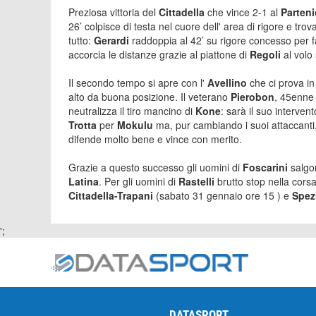
Preziosa vittoria del
Cittadella
che vince 2-1 al
Parten
26’ colpisce di testa nel cuore dell' area di rigore e tro
tutto:
Gerardi
raddoppia al 42’ su rigore concesso per f
accorcia le distanze grazie al piattone di
Regoli
al volo
Il secondo tempo si apre con l'
Avellino
che ci prova in
alto da buona posizione. Il veterano
Pierobon
, 45enne 
neutralizza il tiro mancino di
Kone
: sarà il suo interven
Trotta
per
Mokulu
ma, pur cambiando i suoi attaccanti, 
difende molto bene e vince con merito.
Grazie a questo successo gli uomini di
Foscarini
salgo
Latina
. Per gli uomini di
Rastelli
brutto stop nella cors
Cittadella-Trapani
(sabato 31 gennaio ore 15 ) e
Spez
';
DATASPORT