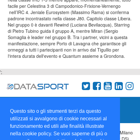
facile per Celestina 3 di Campodonico-Frixione-Vernengo
nell’IRC 4. Jeniale Eurosystem (Massimo Rama) si conferma
padrone incontrastato nella classe J80. Capitolo classe Libera.
Nel gruppo 0 è davanti Rewind (Luciana Bevilacqua), Starring
di Pietro Tubino guida il gruppo A, mentre Miran (Sergio
Somaglia è leader nel gruppo B. Tra i partner, vicini a questa
manifestazione, sempre Porto di Lavagna che garantisce gli
ormeggi a tutti i partecipanti non in arrivo dal Tigullio per
l'intera durata dell'evento e Quantum assieme a Grondona.
';
Termini e condizioni
Chi siamo
Network
Questo sito o gli strumenti terzi da questo
Collabora con noi
utilizzati si avvalgono di cookie necessari al
funzionamento ed utili alle finalità illustrate
Copyright 1995-2026 ©
Wise Srl
Via Palmanova 8 20132 Milano
nella cookie policy. Se vuoi saperne di più o
Italia - P. IVA 09072090963 | ISSN: 2499-2925 (DataSport DS)