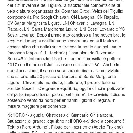
del 42° Invernale del Tigullio, la tradizionale competizione di
vela d'altura organizzata dal Comitato Circoli Velici del Tigullio
composto da Pro Scogli Chiavari, CN Lavagna, CN Rapallo,
CV Santa Margherita Ligure, LNI Chiavari e Lavagna, LNI
Rapallo, LNI Santa Margherita Ligure, LNI Sestri Levante e YC
Sestri Levante.
Dopo il primo atto concluso a fine novembre, le
acque di Lavagna costituiranno ancora una volta il teatro di
accese sfide che definiranno, tra esattamente due settimane
(seconda tappa 10-11 febbraio), i campioni dell’Invernale.
Sono 45 le imbarcazioni iscritte, numeri in crescita rispetto al
2017 con il ritorno di Just e Joke e due nuovi J80. Anche in
quest’occasione, il sabato sera sarà dedicato alla conviviale
che si terrà alle 20 presso la Darsena di Santa Margherita
Ligure. “L’Invernale mantiene, inalterato, il proprio fascino –
sorride Noceti – C’è grande equilibrio, oggi è difficile ipotizzare
chi potrà imporsi tra un paio di settimane”. Le previsioni dicono
sostenuto vento da nord per entrambi i giorni di regata, in
misura maggiore per domenica.
Nell’ORC 1-3 guida Chstress3 di Giancarlo Ghislanzoni.
Situazione di grande equilibrio nell’ORC 4-5 dove a condurre è
Tekno (Piero Arduino). Filotto per Imxtinente (Adelio Frixione)
nella classe IRC 1-3 mentre appare, momentaneamente, tutto