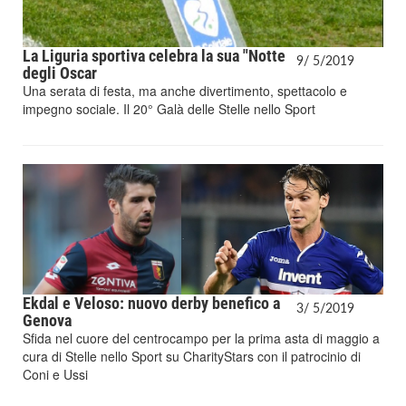
La Liguria sportiva celebra la sua "Notte
9/
5/
2019
degli Oscar
Una serata di festa, ma anche divertimento, spettacolo e
impegno sociale. Il 20° Galà delle Stelle nello Sport
Ekdal e Veloso: nuovo derby benefico a
3/
5/
2019
Genova
Sfida nel cuore del centrocampo per la prima asta di maggio a
cura di Stelle nello Sport su CharityStars con il patrocinio di
Coni e Ussi