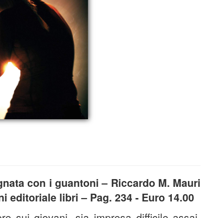
gnata con i guantoni – Riccardo M. Mauri
i editoriale libri – Pag. 234 - Euro 14.00
e sui giovani, sia impresa difficile assai.