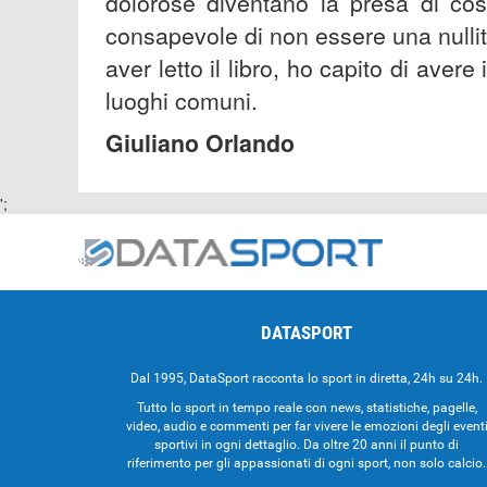
dolorose diventano la presa di cos
consapevole di non essere una nulli
aver letto il libro, ho capito di avere
luoghi comuni.
Giuliano Orlando
';
DATASPORT
Dal 1995, DataSport racconta lo sport in diretta, 24h su 24h.
Tutto lo sport in tempo reale con news, statistiche, pagelle,
video, audio e commenti per far vivere le emozioni degli event
sportivi in ogni dettaglio. Da oltre 20 anni il punto di
riferimento per gli appassionati di ogni sport, non solo calcio.