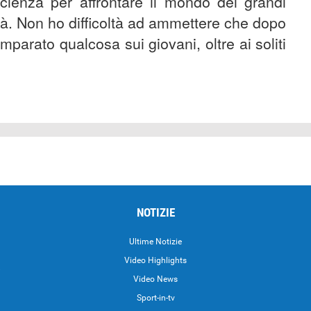
cienza per affrontare il mondo dei grandi
tà. Non ho difficoltà ad ammettere che dopo
 imparato qualcosa sui giovani, oltre ai soliti
NOTIZIE
Ultime Notizie
Video Highlights
i
Video News
Sport-in-tv