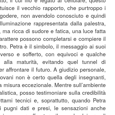
o, il cui filo è legato al cellulare, questo
tuisce il vecchio rapporto, che purtroppo i
godere, non avendolo conosciuto e quindi
illuminazione rappresentata dalla palestra,
 ma ricca di sudore e fatica, una luce fatta
 carattere possono completarsi e compiere il
tro. Petra è il simbolo, il messaggio ai suoi
verso e sofferto, con equivoci e qualche
 alla maturità, evitando quel tunnel di
r affrontare il futuro. A giudizio personale,
vani non è certo quella degli insegnanti,
na misura eccezionale. Mentre sull’ambiente
listica, posso testimoniare sulla credibilità
tami tecnici e, soprattutto, quando Petra
mi pugni dati e presi, le sensazioni anche