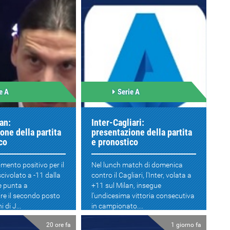
e A
Serie A
an:
Inter-Cagliari:
one della partita
presentazione della partita
co
e pronostico
ento positivo per il
Nel lunch match di domenica
scivolato a -11 dalla
contro il Cagliari, l'Inter, volata a
e punta a
+11 sul Milan, insegue
re il secondo posto
l'undicesima vittoria consecutiva
 di J...
in campionato....
20 ore fa
1 giorno fa