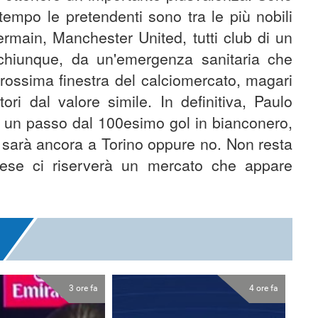
attempo le pretendenti sono tra le più nobili
ermain, Manchester United, tutti club di un
 chiunque, da un'emergenza sanitaria che
prossima finestra del calciomercato, magari
ri dal valore simile. In definitiva, Paulo
a un passo dal 100esimo gol in bianconero,
o sarà ancora a Torino oppure no. Non resta
ese ci riserverà un mercato che appare
3 ore fa
4 ore fa