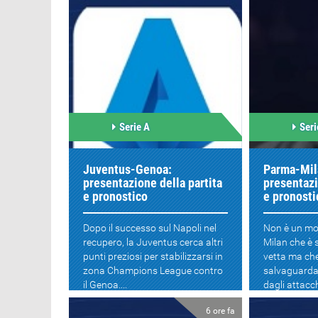
Serie A
Seri
Juventus-Genoa:
Parma-Mil
presentazione della partita
presentazi
e pronostico
e pronosti
Dopo il successo sul Napoli nel
Non è un mom
recupero, la Juventus cerca altri
Milan che è 
punti preziosi per stabilizzarsi in
vetta ma ch
zona Champions League contro
salvaguarda
il Genoa....
dagli attacchi
6 ore fa