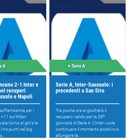
e A
Serie A
incono 2-1 Inter e
Serie A, Inter-Sassuolo: i
ei recuperi
precedenti a San Siro
suolo e Napoli
soffertissima per i
Tra poche ore si giocherà il
a +11 sul Milan
recupero valido per la 28ª
ala torna al gol e la
giornata di Serie A. L’Inter vuole
i tre punti nel big
continuare il momento positivo e
...
allungare la...