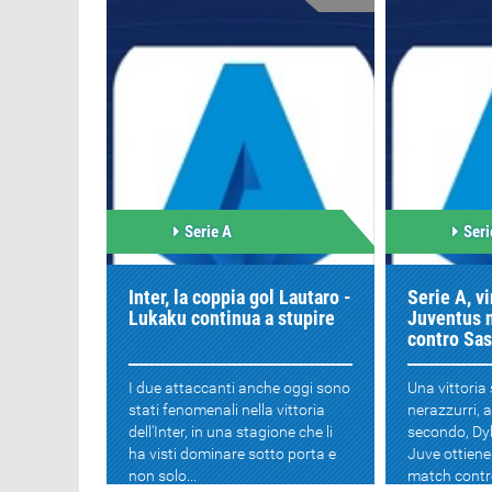
Serie A
Seri
Inter, la coppia gol Lautaro -
Serie A, v
Lukaku continua a stupire
Juventus n
contro Sas
I due attaccanti anche oggi sono
Una vittoria 
stati fenomenali nella vittoria
nerazzurri, 
dell'Inter, in una stagione che li
secondo, Dyb
ha visti dominare sotto porta e
Juve ottiene 
non solo...
match contro