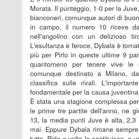
Morata. Il punteggio, 1-0 per la Juv
bianconeri, comunque autori di buon
in campo, il numero 10 riceve da 
nell'angolino con un delizioso t
L'esultanza è feroce, Dybala è torna
più per Pirlo in queste ultime 9 pa
quantomeno per tenere vive le
comunque destinato a Milano, dat
classifica sulle rivali. L'importa
fondamentale per la causa juventina,
È stata una stagione complessa per
le prime tre partite dell'anno, ne
13, la media punti Juve è alta, 2.3
mai. Eppure Dybala rimane sempre u
tutto, Pirlo a volte lo sostituisce, a v