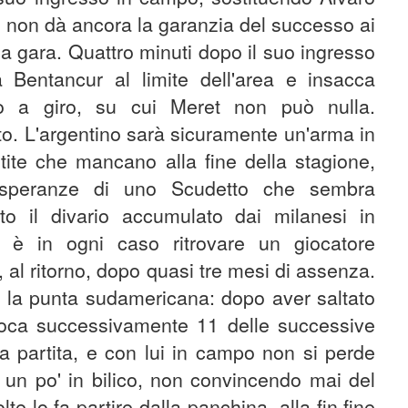
e, non dà ancora la garanzia del successo ai
a gara. Quattro minuti dopo il suo ingresso
Bentancur al limite dell'area e insacca
iro a giro, su cui Meret non può nulla.
to. L'argentino sarà sicuramente un'arma in
rtite che mancano alla fine della stagione,
 speranze di uno Scudetto che sembra
o il divario accumulato dai milanesi in
nte è in ogni caso ritrovare un giocatore
 al ritorno, dopo quasi tre mesi di assenza.
 la punta sudamericana: dopo aver saltato
 gioca successivamente 11 delle successive
 a partita, e con lui in campo non si perde
n po' in bilico, non convincendo mai del
olte lo fa partire dalla panchina, alla fin fine