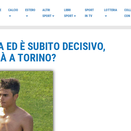
E
CALCIO
ESTERO
ALTRI
LIBRI
SPORT
LOTTERIA
COL
SPORT
SPORT
IN TV
CON 
 ED È SUBITO DECISIVO,
À A TORINO?