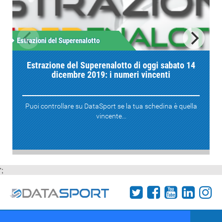
Estrazioni del Superenalotto
E
Estrazione del Superenalotto di oggi sabato 14
dicembre 2019: i numeri vincenti
Puoi controllare su DataSport se la tua schedina è quella
vincente...
';
Termini e condizioni
Chi siamo
Network