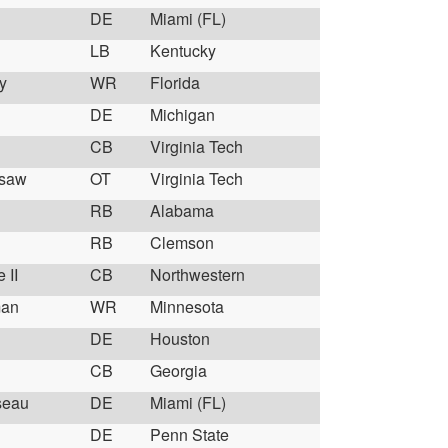
DE
Miami (FL)
LB
Kentucky
y
WR
Florida
DE
Michigan
CB
Virginia Tech
isaw
OT
Virginia Tech
RB
Alabama
RB
Clemson
 II
CB
Northwestern
man
WR
Minnesota
DE
Houston
CB
Georgia
seau
DE
Miami (FL)
DE
Penn State