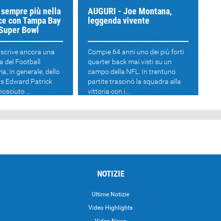
 sempre più nella
AUGURI - Joe Montana,
nce con Tampa Bay
leggenda vivente
 Super Bowl
iscrive ancora una
Compie 64 anni uno dei più forti
ia del Football
quarter back mai visti su un
, in generale, dello
campo della NFL. In trentuno
s Edward Patrick
partite trascinò la squadra alla
osciuto ...
vittoria con i...
NOTIZIE
Ultime Notizie
Video Highlights
i