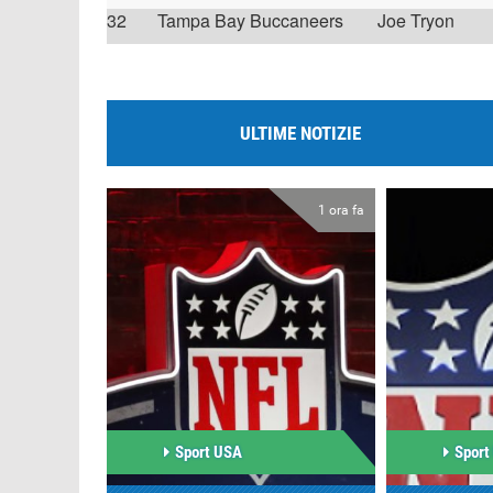
32
Tampa Bay Buccaneers
Joe Tryon
ULTIME NOTIZIE
1 ora fa
Sport USA
Sport