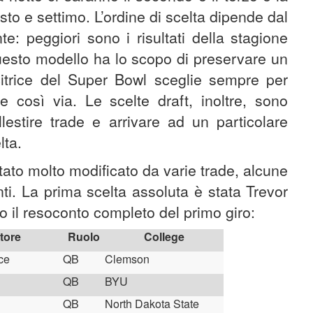
sto e settimo. L’ordine di scelta dipende dal
e: peggiori sono i risultati della stagione
Questo modello ha lo scopo di preservare un
incitrice del Super Bowl sceglie sempre per
e così via. Le scelte draft, inoltre, sono
lestire trade e arrivare ad un particolare
lta.
tato molto modificato da varie trade, alcune
nti. La prima scelta assoluta è stata Trevor
 il resoconto completo del primo giro:
tore
Ruolo
College
ce
QB
Clemson
QB
BYU
QB
North Dakota State