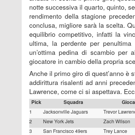
notte successiva il quarto, quinto, se
rendimento della stagione precedent
conclusa, migliore sarà la scelta. 
equilibrio competitivo, infatti la v
ultima, la perdente per penultima 
un’ottima pedina di scambio per al
giocatore in cambio della propria sce
Anche il primo giro di quest’anno è s
addirittura risalenti ad anni precede
Lawrence, come ci si aspettava. Ecco
Pick
Squadra
Gioca
1
Jacksonville Jaguars
Trevor Lawren
2
New York Jets
Zach Wilson
3
San Francisco 49ers
Trey Lance