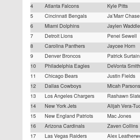
4
Atlanta Falcons
Kyle Pitts
5
Cincinnati Bengals
Ja’Marr Chase
6
Miami Dolphins
Jaylen Waddle
7
Detroit Lions
Penei Sewell
8
Carolina Panthers
Jaycee Horn
9
Denver Broncos
Patrick Surtain 
10
Philadelphia Eagles
DeVonta Smit
11
Chicago Bears
Justin Fields
12
Dallas Cowboys
Micah Parson
13
Los Angeles Chargers
Rashawn Slat
14
New York Jets
Alijah Vera-Tu
15
New England Patriots
Mac Jones
16
Arizona Cardinals
Zaven Collins
17
Las Vegas Raiders
Alex Leatherw