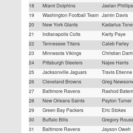
18
Miami Dolphins
Jaelan Phillips
19
Washington Football Team
Jamin Davis
20
New York Giants
Kadarius Tone
21
Indianapolis Colts
Kwity Paye
22
Tennessee Titans
Caleb Farley
23
Minnesota Vikings
Christian Darr
24
Pittsburgh Steelers
Najee Harris
25
Jacksonville Jaguars
Travis Etienne
26
Cleveland Browns
Greg Newsome
27
Baltimore Ravens
Rashod Bate
28
New Orleans Saints
Payton Turner
29
Green Bay Packers
Eric Stokes
30
Buffalo Bills
Gregory Rous
31
Baltimore Ravens
Jayson Oweh