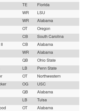
TE
Florida
WR
LSU
WR
Alabama
OT
Oregon
CB
South Carolina
II
CB
Alabama
h
WR
Alabama
QB
Ohio State
s
LB
Penn State
er
OT
Northwestern
cker
OG
USC
QB
Alabama
LB
Tulsa
ood
OT
Alabama