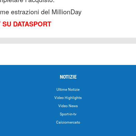
time estrazioni del MillionDay
Y SU DATASPORT
NOTIZIE
Ultime Notizie
Video Highlights
i
Video News
Sport-in-tv
Calciomercato