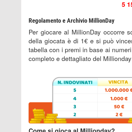
5 1
Regolamento e Archivio MillionDay
Per giocare al MillionDay occorre s
della giocata è di 1€ e si può vin
tabella con i premi in base ai numeri
completo e dettagliato del Millionday
Come si gioca al Millionday?