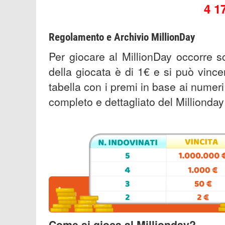
4 1
Regolamento e Archivio MillionDay
Per giocare al MillionDay occorre s
della giocata è di 1€ e si può vin
tabella con i premi in base ai numeri
completo e dettagliato del Millionday
Come si gioca al Millionday?