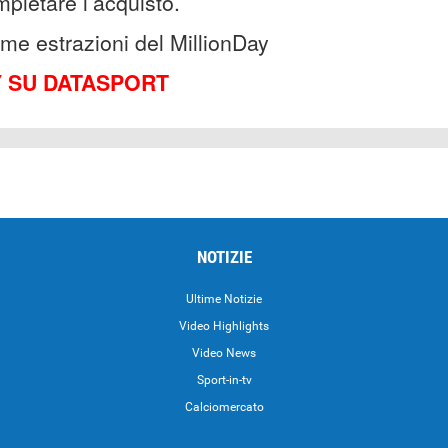
pletare l’acquisto.
time estrazioni del MillionDay
Y SU DATASPORT
NOTIZIE
Ultime Notizie
Video Highlights
i
Video News
Sport-in-tv
Calciomercato