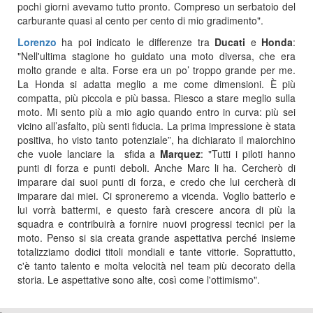
pochi giorni avevamo tutto pronto. Compreso un serbatoio del
carburante quasi al cento per cento di mio gradimento".
Lorenzo
ha poi indicato le differenze tra
Ducati
e
Honda
:
"Nell'ultima stagione ho guidato una moto diversa, che era
molto grande e alta. Forse era un po’ troppo grande per me.
La Honda si adatta meglio a me come dimensioni. È più
compatta, più piccola e più bassa. Riesco a stare meglio sulla
moto. Mi sento più a mio agio quando entro in curva: più sei
vicino all’asfalto, più senti fiducia. La prima impressione è stata
positiva, ho visto tanto potenziale”, ha dichiarato il maiorchino
che vuole lanciare la sfida a
Marquez
: "Tutti i piloti hanno
punti di forza e punti deboli. Anche Marc li ha. Cercherò di
imparare dai suoi punti di forza, e credo che lui cercherà di
imparare dai miei. Ci sproneremo a vicenda. Voglio batterlo e
lui vorrà battermi, e questo farà crescere ancora di più la
squadra e contribuirà a fornire nuovi progressi tecnici per la
moto. Penso si sia creata grande aspettativa perché insieme
totalizziamo dodici titoli mondiali e tante vittorie. Soprattutto,
c'è tanto talento e molta velocità nel team più decorato della
storia. Le aspettative sono alte, così come l'ottimismo".