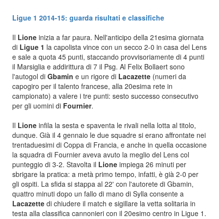
Ligue 1 2014-15: guarda risultati e classifiche
Il
Lione
inizia a far paura. Nell'anticipo della 21esima giornata
di
Ligue 1
la capolista vince con un secco 2-0 in casa del Lens
e sale a quota 45 punti, staccando provvisoriamente di 4 punti
il Marsiglia e addirittura di 7 il Psg. Al Felix Bollaert sono
l'autogol di
Gbamin
e un rigore di
Lacazette
(numeri da
capogiro per il talento francese, alla 20esima rete in
campionato) a valere i tre punti: sesto successo consecutivo
per gli uomini di
Fournier
.
Il
Lione
infila la sesta e spaventa le rivali nella lotta al titolo,
dunque. Già il 4 gennaio le due squadre si erano affrontate nei
trentaduesimi di Coppa di Francia, e anche in quella occasione
la squadra di Fournier aveva avuto la meglio del Lens col
punteggio di 3-2. Stavolta il
Lione
impiega 26 minuti per
sbrigare la pratica: a metà primo tempo, infatti, è già 2-0 per
gli ospiti. La sfida si stappa al 22' con l'autorete di Gbamin,
quattro minuti dopo un fallo di mano di Sylla consente a
Lacazette
di chiudere il match e sigillare la vetta solitaria in
testa alla classifica cannonieri con il 20esimo centro in Ligue 1.