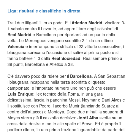
Liga: risultati e classifiche in diretta
Tra i due litiganti il terzo gode. E' l'
Atletico Madrid
, vincitore 3-
1 sabato contro il Levante, ad approfittare degli scivoloni di
Real Madrid
e Barcellona per riportarsi ad un punto dalla
vetta. Le Merengues vengono sconfitte 2-1 da un ottimo
Valencia
e interrompono la striscia di 22 vittorie consecutive; i
blaugrana sprecano l'occasione di salire al primo posto e si
fanno battere 1-0 dalla
Real Sociedad
. Real sempre primo a
39 punti, Barcellona e Atletico a 38.
C'è davvero poco da ridere per il
Barcellona
. A San Sebastian
i blaugrana incappano nella terza sconfitta di questo
campionato, e l'imputato numero uno non può che essere
Luis Enrique
: l'ex tecnico della Roma, in una gara
delicatissima, lascia in panchina Messi, Neymar e Dani Alves e
li sostituisce con Pedro, l'acerbo Munir (lanciando Suarez al
centro dell'attacco) e Montoya. Dopo due minuti la squadra di
Moyes sferra già il cazzotto decisivo:
Jordi Alba
svetta su un
cross dalla destra e mette alle spalle di Bravo. Ed è proprio il
portiere cileno, in una prima frazione inguardabile da parte del