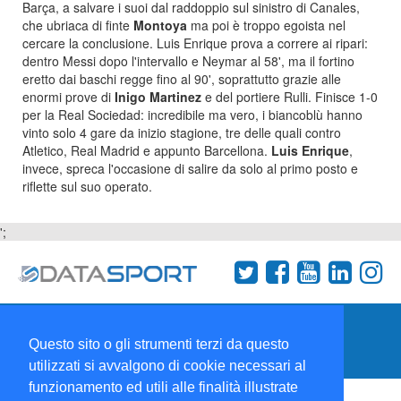
Barça, a salvare i suoi dal raddoppio sul sinistro di Canales,
che ubriaca di finte
Montoya
ma poi è troppo egoista nel
cercare la conclusione. Luis Enrique prova a correre ai ripari:
dentro Messi dopo l'intervallo e Neymar al 58', ma il fortino
eretto dai baschi regge fino al 90', soprattutto grazie alle
enormi prove di
Inigo Martinez
e del portiere Rulli. Finisce 1-0
per la Real Sociedad: incredibile ma vero, i biancoblù hanno
vinto solo 4 gare da inizio stagione, tre delle quali contro
Atletico, Real Madrid e appunto Barcellona.
Luis Enrique
,
invece, spreca l'occasione di salire da solo al primo posto e
riflette sul suo operato.
';
Termini e condizioni
Chi siamo
Network
Questo sito o gli strumenti terzi da questo
Collabora con noi
utilizzati si avvalgono di cookie necessari al
funzionamento ed utili alle finalità illustrate