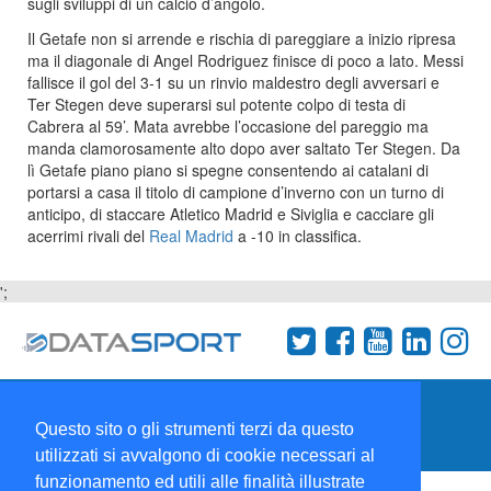
sugli sviluppi di un calcio d’angolo.
Il Getafe non si arrende e rischia di pareggiare a inizio ripresa
ma il diagonale di Angel Rodriguez finisce di poco a lato. Messi
fallisce il gol del 3-1 su un rinvio maldestro degli avversari e
Ter Stegen deve superarsi sul potente colpo di testa di
Cabrera al 59’. Mata avrebbe l’occasione del pareggio ma
manda clamorosamente alto dopo aver saltato Ter Stegen. Da
lì Getafe piano piano si spegne consentendo ai catalani di
portarsi a casa il titolo di campione d’inverno con un turno di
anticipo, di staccare Atletico Madrid e Siviglia e cacciare gli
acerrimi rivali del
Real Madrid
a -10 in classifica.
';
Termini e condizioni
Chi siamo
Network
Questo sito o gli strumenti terzi da questo
Collabora con noi
utilizzati si avvalgono di cookie necessari al
funzionamento ed utili alle finalità illustrate