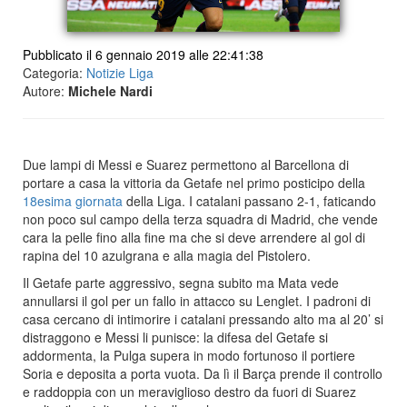
Pubblicato il 6 gennaio 2019 alle 22:41:38
Categoria:
Notizie Liga
Autore:
Michele Nardi
Due lampi di Messi e Suarez permettono al Barcellona di
portare a casa la vittoria da Getafe nel primo posticipo della
18esima giornata
della Liga. I catalani passano 2-1, faticando
non poco sul campo della terza squadra di Madrid, che vende
cara la pelle fino alla fine ma che si deve arrendere al gol di
rapina del 10 azulgrana e alla magia del Pistolero.
Il Getafe parte aggressivo, segna subito ma Mata vede
annullarsi il gol per un fallo in attacco su Lenglet. I padroni di
casa cercano di intimorire i catalani pressando alto ma al 20’ si
distraggono e Messi li punisce: la difesa del Getafe si
addormenta, la Pulga supera in modo fortunoso il portiere
Soria e deposita a porta vuota. Da lì il Barça prende il controllo
e raddoppia con un meraviglioso destro da fuori di Suarez