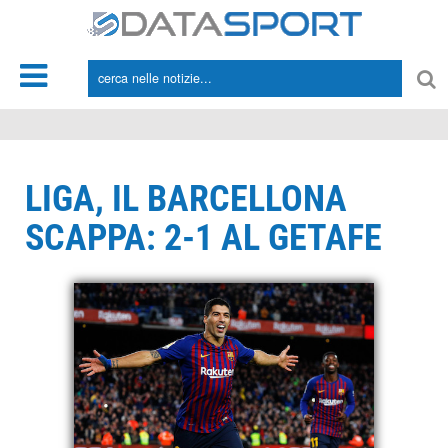
*/
LIGA, IL BARCELLONA
SCAPPA: 2-1 AL GETAFE