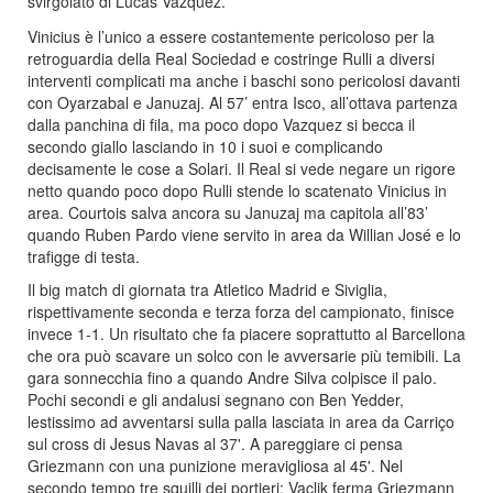
svirgolato di Lucas Vazquez.
Vinicius è l’unico a essere costantemente pericoloso per la
retroguardia della Real Sociedad e costringe Rulli a diversi
interventi complicati ma anche i baschi sono pericolosi davanti
con Oyarzabal e Januzaj. Al 57’ entra Isco, all’ottava partenza
dalla panchina di fila, ma poco dopo Vazquez si becca il
secondo giallo lasciando in 10 i suoi e complicando
decisamente le cose a Solari. Il Real si vede negare un rigore
netto quando poco dopo Rulli stende lo scatenato Vinicius in
area. Courtois salva ancora su Januzaj ma capitola all’83’
quando Ruben Pardo viene servito in area da Willian José e lo
trafigge di testa.
Il big match di giornata tra Atletico Madrid e Siviglia,
rispettivamente seconda e terza forza del campionato, finisce
invece 1-1. Un risultato che fa piacere soprattutto al Barcellona
che ora può scavare un solco con le avversarie più temibili. La
gara sonnecchia fino a quando Andre Silva colpisce il palo.
Pochi secondi e gli andalusi segnano con Ben Yedder,
lestissimo ad avventarsi sulla palla lasciata in area da Carriço
sul cross di Jesus Navas al 37'. A pareggiare ci pensa
Griezmann con una punizione meravigliosa al 45'. N
el
secondo tempo tre squilli dei portieri: Vaclik ferma Griezmann