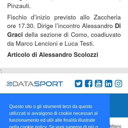
Pinzauti.
Fischio d’inizio previsto allo Zaccheria
ore 17.30. Dirige l’incontro Alessandro
Di
Graci
della sezione di Como, coadiuvato
da Marco Lencioni e Luca Testi.
Articolo di Alessandro Scolozzi
';
Termini e condizioni
Chi siamo
Network
Questo sito o gli strumenti terzi da questo
Collabora con noi
utilizzati si avvalgono di cookie necessari al
funzionamento ed utili alle finalità illustrate
Copyright 1995-2026 ©
Wise Srl
Via Palmanova 8 20132 Milano
nella cookie policy. Se vuoi saperne di più o