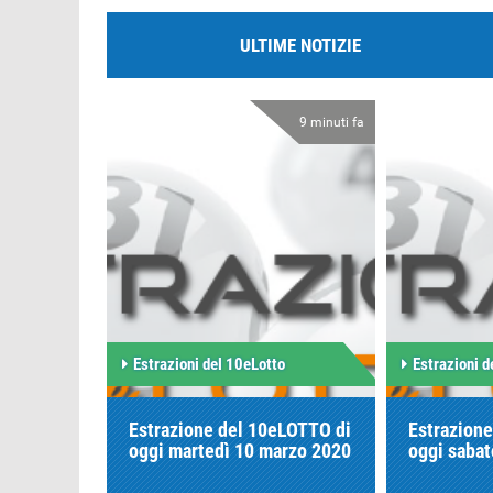
ULTIME NOTIZIE
9 minuti fa
Estrazioni del 10eLotto
Estrazioni d
Estrazione del 10eLOTTO di
Estrazion
oggi martedì 10 marzo 2020
oggi saba