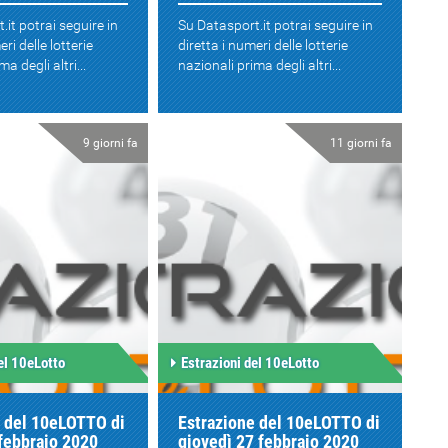
.it potrai seguire in
Su Datasport.it potrai seguire in
eri delle lotterie
diretta i numeri delle lotterie
a degli altri...
nazionali prima degli altri...
9 giorni fa
11 giorni fa
el 10eLotto
Estrazioni del 10eLotto
e del 10eLOTTO di
Estrazione del 10eLOTTO di
febbraio 2020
giovedì 27 febbraio 2020