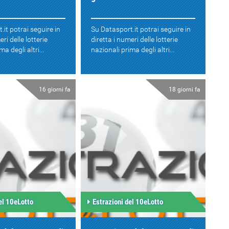
.it potrai seguire in
Su Datasport.it potrai seguire in
eri delle lotterie
diretta i numeri delle lotterie
a degli altri...
nazionali prima degli altri...
16 giorni fa
18 giorni fa
el 10eLotto
Estrazioni del 10eLotto