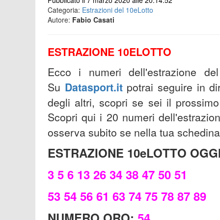
Pubblicato il 7 marzo 2020 alle 20:14:52
Categoria:
Estrazioni del 10eLotto
Autore:
Fabio Casati
ESTRAZIONE 10ELOTTO
Ecco i numeri dell'estrazione d
Su
Datasport.it
potrai seguire in dir
degli altri, scopri se sei il prossimo
Scopri qui i 20 numeri dell'estrazi
osserva subito se nella tua schedina
ESTRAZIONE 10eLOTTO OGGI
3 5 6 13 26 34 38 47 50 51
53 54 56 61 63 74 75 78 87 89
NUMERO ORO:
54