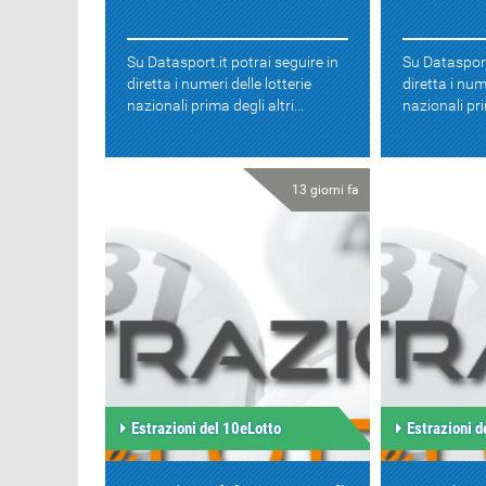
Su Datasport.it potrai seguire in
Su Datasport
diretta i numeri delle lotterie
diretta i num
nazionali prima degli altri...
nazionali prim
13 giorni fa
Estrazioni del 10eLotto
Estrazioni d