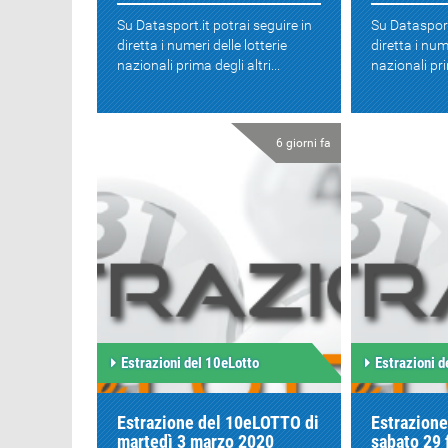
Su Datasport.it potrai seguire in
Su Datasport
diretta i numeri delle lotterie
diretta i num
nazionali prima degli altri...
nazionali prim
6 giorni fa
Estrazioni del 10eLotto
Estrazioni d
Estrazione del 10eLOTTO di
Estrazion
martedì 3 marzo 2020
sabato 29 