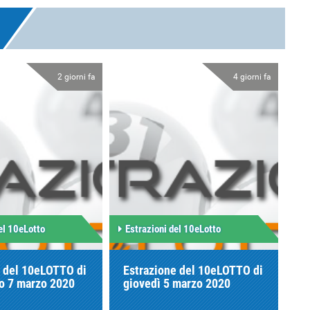
2 giorni fa
4 giorni fa
el 10eLotto
Estrazioni del 10eLotto
e del 10eLOTTO di
Estrazione del 10eLOTTO di
to 7 marzo 2020
giovedì 5 marzo 2020