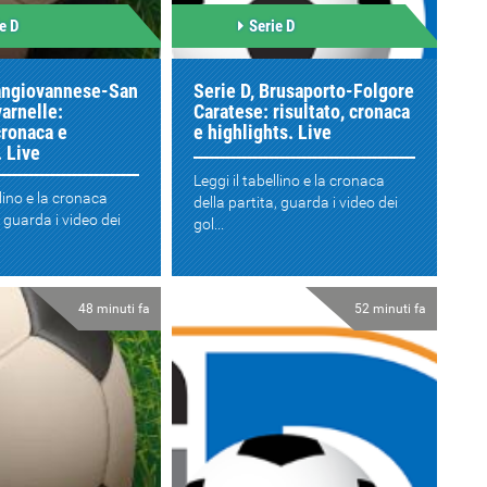
e D
Serie D
Sangiovannese-San
Serie D, Brusaporto-Folgore
arnelle:
Caratese: risultato, cronaca
cronaca e
e highlights. Live
. Live
Leggi il tabellino e la cronaca
llino e la cronaca
della partita, guarda i video dei
, guarda i video dei
gol...
48 minuti fa
52 minuti fa