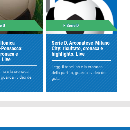
e D
Serie D
ollonica
Serie D, Arconatese-Milano
-Ponsacco:
City: risultato, cronaca e
cronaca e
highlights. Live
. Live
Leggi il tabellino e la cronaca
llino e la cronaca
della partita, guarda i video dei
, guarda i video dei
gol...