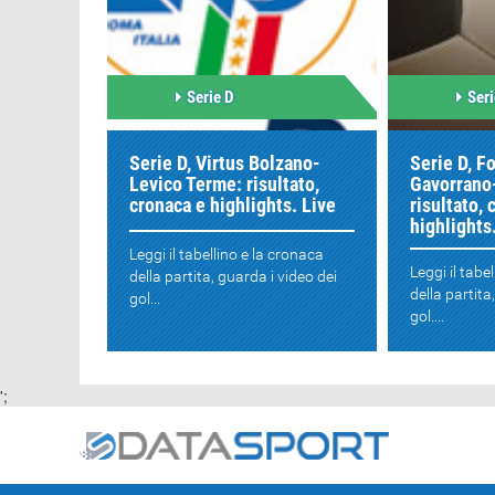
Serie D
Seri
Serie D, Virtus Bolzano-
Serie D, F
Levico Terme: risultato,
Gavorrano
cronaca e highlights. Live
risultato, 
highlights
Leggi il tabellino e la cronaca
Leggi il tabe
della partita, guarda i video dei
della partita
gol...
gol....
';