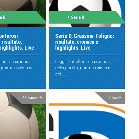
e D
Serie D
onterosi-
Serie D, Grassina-Foligno:
 risultato,
risultato, cronaca e
highlights. Live
highlights. Live
llino e la cronaca
Leggi il tabellino e la cronaca
, guarda i video dei
della partita, guarda i video dei
gol....
56 minuti fa
1 ora fa