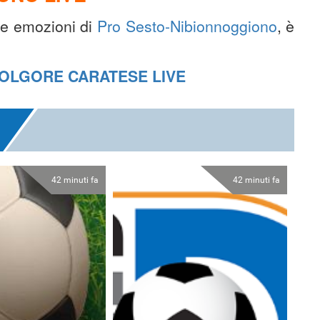
 le emozioni di
Pro Sesto-Nibionnoggiono
, è
OLGORE CARATESE LIVE
42 minuti fa
42 minuti fa