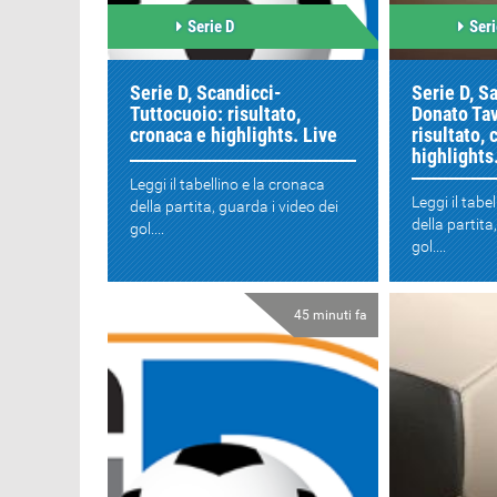
Serie D
Seri
Serie D, Scandicci-
Serie D, 
Tuttocuoio: risultato,
Donato Tav
cronaca e highlights. Live
risultato, 
highlights
Leggi il tabellino e la cronaca
Leggi il tabe
della partita, guarda i video dei
della partita
gol....
gol....
45 minuti fa