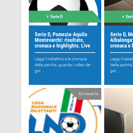
Serie D
Seri
Serie D, Pomezia-Aquila
Serie D, M
Montevarchi: risultato,
Albalonga:
cronaca e highlights. Live
cronaca e 
Leggi il tabellino e la cronaca
Leggi il tabe
della partita, guarda i video dei
della partita
gol....
gol....
52 minuti fa