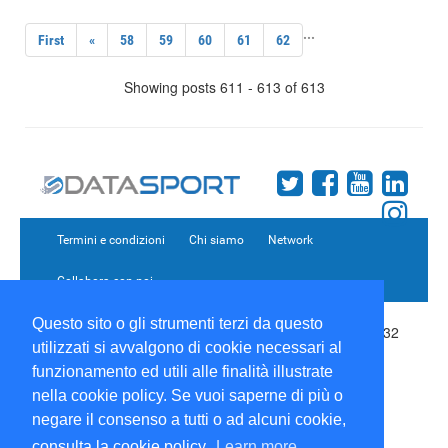
...
First
«
58
59
60
61
62
Showing posts 611 - 613 of 613
Termini e condizioni
Chi siamo
Network
Collabora con noi
Questo sito o gli strumenti terzi da questo
Copyright 1995-2026 ©
Wise Srl
Via Palmanova 8 20132
utilizzati si avvalgono di cookie necessari al
Milano Italia - P. IVA 09072090963 | ISSN: 2499-2925
(DataSport DS)
funzionamento ed utili alle finalità illustrate
Informazioni e richieste di pubblicità:
Commerciale
|
nella cookie policy. Se vuoi saperne di più o
Direttore Responsabile:
Sergio Angelo Chiesa
|
negare il consenso a tutti o ad alcuni cookie,
Developed By:
P-Soft
consulta la cookie policy.
Learn more