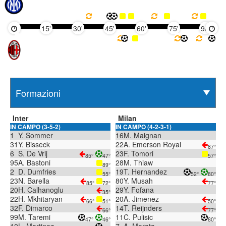
15'
30'
45'
60'
75'
90'
Inter
Milan
IN CAMPO (3-5-2)
IN CAMPO (4-2-3-1)
1
Y. Sommer
16
M. Maignan
31
Y. Bisseck
22
A. Emerson Royal
87°
6
S. De Vrij
23
F. Tomori
85°
47°
57°
95
A. Bastoni
28
M. Thiaw
89°
2
D. Dumfries
19
T. Hernandez
55°
52°
80°
23
N. Barella
80
Y. Musah
85°
72°
77°
20
H. Calhanoglu
29
Y. Fofana
35°
22
H. Mkhitaryan
20
A. Jimenez
66°
51°
50°
32
F. Dimarco
14
T. Reijnders
66°
77°
99
M. Taremi
11
C. Pulisic
47°
46°
80°