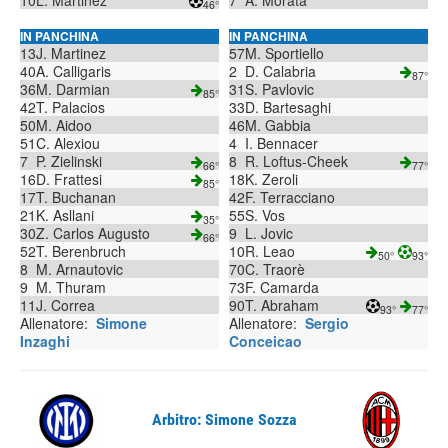
10
L. Martinez
7
A. Morata
46°
IN PANCHINA
IN PANCHINA
13
J. Martinez
57
M. Sportiello
40
A. Calligaris
2
D. Calabria
87°
36
M. Darmian
31
S. Pavlovic
85°
42
T. Palacios
33
D. Bartesaghi
50
M. Aidoo
46
M. Gabbia
51
C. Alexiou
4
I. Bennacer
7
P. Zielinski
8
R. Loftus-Cheek
66°
77°
16
D. Frattesi
18
K. Zeroli
85°
17
T. Buchanan
42
F. Terracciano
21
K. Asllani
55
S. Vos
35°
30
Z. Carlos Augusto
9
L. Jovic
66°
52
T. Berenbruch
10
R. Leao
50°
93°
8
M. Arnautovic
70
C. Traorè
9
M. Thuram
73
F. Camarda
11
J. Correa
90
T. Abraham
93°
77°
Allenatore:
Simone
Allenatore:
Sergio
Inzaghi
Conceicao
Arbitro: Simone Sozza