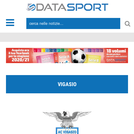
*/
VIGASIO