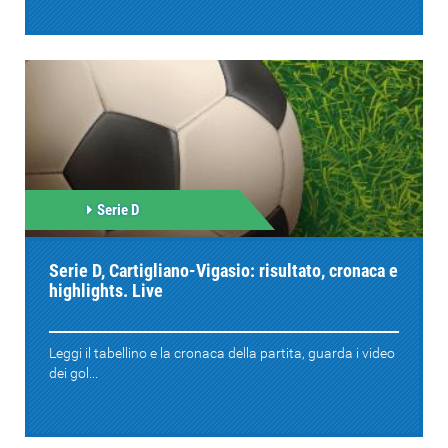
Serie D
Serie D, Cartigliano-Vigasio: risultato, cronaca e
highlights. Live
Leggi il tabellino e la cronaca della partita, guarda i video
dei gol...