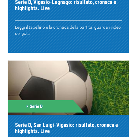
Serie D, Vigasio-Legnago: risultato, cronaca e
highlights. Live
Leggi il tabellino e la cronaca della partita, guarda i video
dei gol...
Serie D
Serie D, San Luigi-Vigasio: risultato, cronaca e
highlights. Live