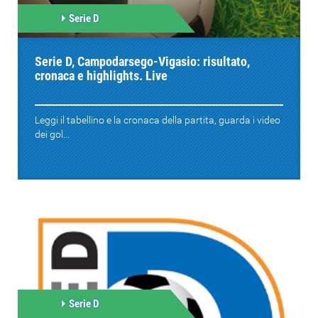
Serie D
Serie D, Campodarsego-Vigasio: risultato,
cronaca e highlights. Live
Leggi il tabellino e la cronaca della partita, guarda i video
dei gol...
Serie D