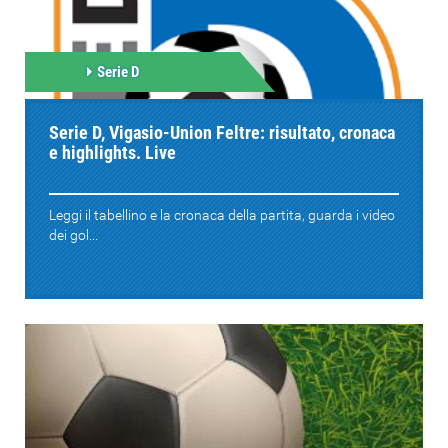
Serie D
Serie D, Vigasio-Union Feltre: risultato, cronaca
e highlights. Live
Leggi il tabellino e la cronaca della partita, guarda i video
dei gol...