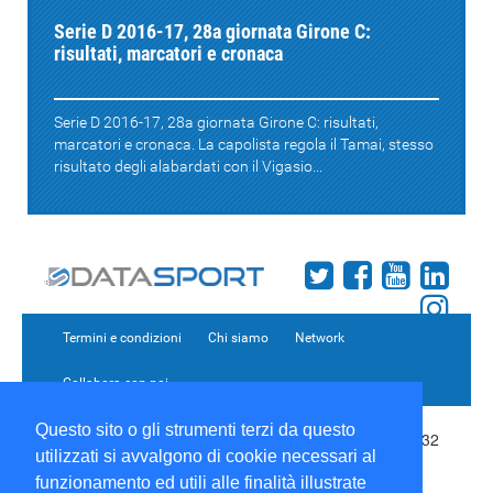
Serie D 2016-17, 28a giornata Girone C:
risultati, marcatori e cronaca
Serie D 2016-17, 28a giornata Girone C: risultati,
marcatori e cronaca. La capolista regola il Tamai, stesso
risultato degli alabardati con il Vigasio...
Termini e condizioni
Chi siamo
Network
Collabora con noi
Questo sito o gli strumenti terzi da questo
Copyright 1995-2026 ©
Wise Srl
Via Palmanova 8 20132
utilizzati si avvalgono di cookie necessari al
Milano Italia - P. IVA 09072090963 | ISSN: 2499-2925
(DataSport DS)
funzionamento ed utili alle finalità illustrate