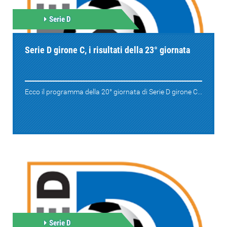
Serie D
Serie D girone C, i risultati della 23° giornata
Ecco il programma della 20° giornata di Serie D girone C...
Serie D