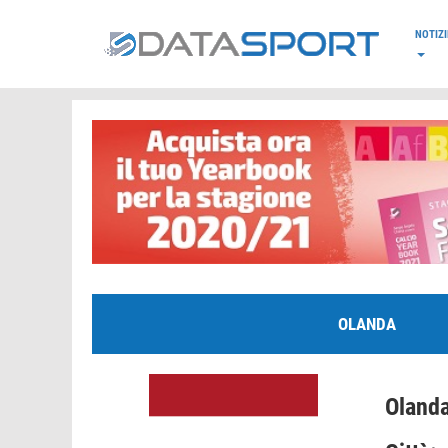
*/
NOTIZI
OLANDA
Oland