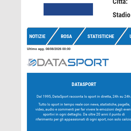
Città:
Stadio
NOTIZIE
ROSA
STATISTICHE
Ultimo agg. 08/08/2026 00:00
DATASPORT
Dal 1995, DataSport racconta lo sport in diretta, 24h su 24h
Tutto lo sport in tempo reale con news, statistiche, pagelle,
video, audio e commenti per far vivere le emozioni degli even
sportivi in ogni dettaglio. Da oltre 20 anni il punto di
riferimento per gli appassionati di ogni sport, non solo calcio