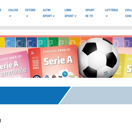
E
CALCIO
ESTERO
ALTRI
LIBRI
SPORT
LOTTERIA
COL
SPORT
SPORT
IN TV
CON 
a