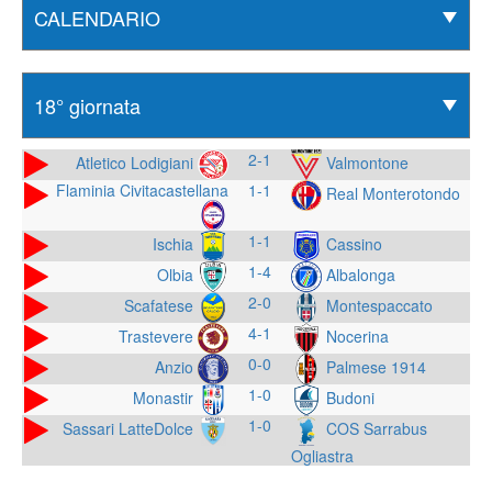
2-1
Atletico Lodigiani
Valmontone
Flaminia Civitacastellana
1-1
Real Monterotondo
1-1
Ischia
Cassino
1-4
Olbia
Albalonga
2-0
Scafatese
Montespaccato
4-1
Trastevere
Nocerina
0-0
Anzio
Palmese 1914
1-0
Monastir
Budoni
1-0
Sassari LatteDolce
COS Sarrabus
Ogliastra