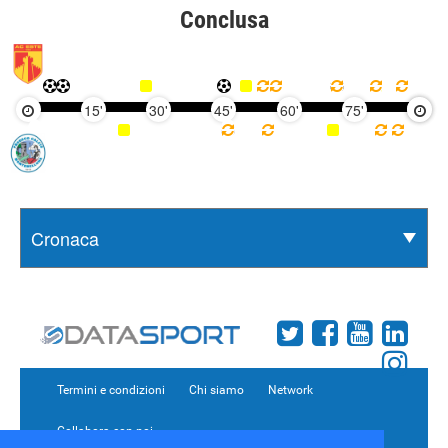
Conclusa
15'
30'
45'
60'
75'
90'
Termini e condizioni
Chi siamo
Network
Collabora con noi