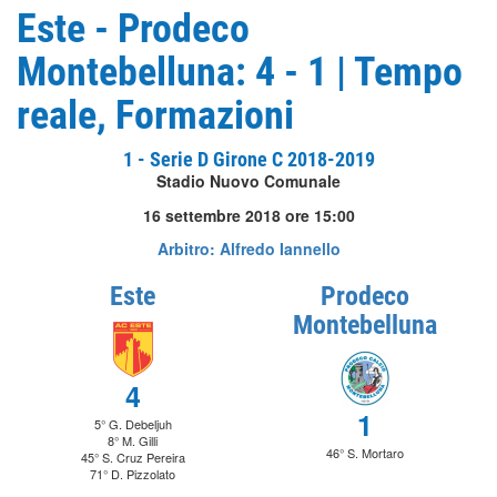
Este - Prodeco
Montebelluna: 4 - 1 | Tempo
reale, Formazioni
1 - Serie D Girone C 2018-2019
Stadio Nuovo Comunale
16 settembre 2018 ore 15:00
Arbitro: Alfredo Iannello
Este
Prodeco
Montebelluna
4
1
5° G. Debeljuh
8° M. Gilli
46° S. Mortaro
45° S. Cruz Pereira
71° D. Pizzolato