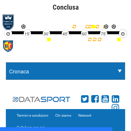
Conclusa
15'
30'
45'
60'
75'
90'
Termini e condizioni
Chi siamo
Network
Collabora con noi