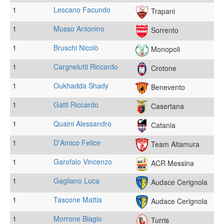
1
Lescano Facundo
Trapani
1
Musso Antonino
Sorrento
1
Bruschi Nicolò
Monopoli
1
Cargnelutti Riccardo
Crotone
1
Oukhadda Shady
Benevento
1
Gatti Riccardo
Casertana
1
Quaini Alessandro
Catania
1
D'Amico Felice
Team Altamura
1
Garofalo Vincenzo
ACR Messina
1
Gagliano Luca
Audace Cerignola
1
Tascone Mattia
Audace Cerignola
1
Morrone Biagio
Turris