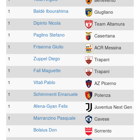
1
Baldè Ibourahima
Giugliano
1
Dipinto Nicola
Team Altamura
1
Paglino Stefano
Casertana
1
Frisenna Giulio
ACR Messina
1
Zuppel Diego
Trapani
1
Fall Maguette
Trapani
1
Vitali Pablo
AZ Picerno
1
Schimmenti Emanuele
Potenza
1
Afena-Gyan Felix
Juventus Next Gen
1
Marranzino Pasquale
Cavese
1
Bolsius Don
Sorrento