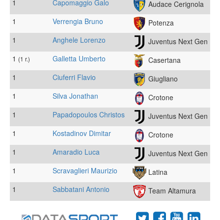
1
Capomaggio Galo
Audace Cerignola
1
Verrengia Bruno
Potenza
1
Anghele Lorenzo
Juventus Next Gen
1
Galletta Umberto
(1 r.)
Casertana
1
Ciuferri Flavio
Giugliano
1
Silva Jonathan
Crotone
1
Papadopoulos Christos
Juventus Next Gen
1
Kostadinov Dimitar
Crotone
1
Amaradio Luca
Juventus Next Gen
1
Scravaglieri Maurizio
Latina
1
Sabbatani Antonio
Team Altamura