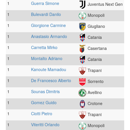
1
Guerra Simone
Juventus Next Gen
1
Bulevardi Danilo
Monopoli
1
Giorgione Carmine
Giugliano
1
Anastasio Armando
Catania
1
Carretta Mirko
Casertana
1
Montalto Adriano
Catania
1
Kanoute Mamadou
Trapani
1
De Francesco Alberto
Sorrento
1
Sounas Dimitris
Avellino
1
Gomez Guido
Crotone
1
Ciotti Pietro
Trapani
1
Viteritti Orlando
Monopoli