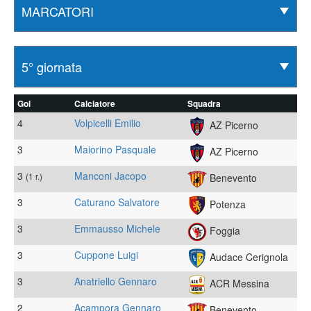
Gol
Calciatore
Squadra
4
Volpicelli Emilio
AZ Picerno
3
Maiorino Pasquale
AZ Picerno
3
Manconi Jacopo
(1 r.)
Benevento
3
Caturano Salvatore
Potenza
3
Emmausso Michele
Foggia
3
Cuppone Luigi
Audace Cerignola
3
Anatriello Gennaro
ACR Messina
2
Acampora Gennaro
Benevento