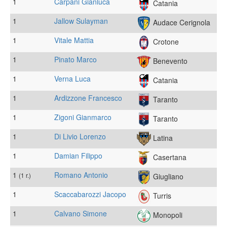
1
Carpani Gianluca
Catania
1
Jallow Sulayman
Audace Cerignola
1
Vitale Mattia
Crotone
1
Pinato Marco
Benevento
1
Verna Luca
Catania
1
Ardizzone Francesco
Taranto
1
Zigoni Gianmarco
Taranto
1
Di Livio Lorenzo
Latina
1
Damian Filippo
Casertana
1
Romano Antonio
(1 r.)
Giugliano
1
Scaccabarozzi Jacopo
Turris
1
Calvano Simone
Monopoli