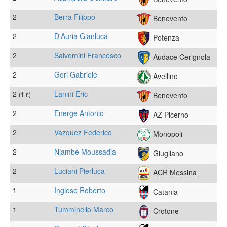
2
Berra Filippo
Benevento
2
D'Auria Gianluca
Potenza
2
Salvemini Francesco
Audace Cerignola
2
Gori Gabriele
Avellino
2
Lanini Eric
(1 r.)
Benevento
2
Energe Antonio
AZ Picerno
2
Vazquez Federico
Monopoli
2
Njambè Moussadja
Giugliano
2
Luciani Pierluca
ACR Messina
1
Inglese Roberto
Catania
1
Tumminello Marco
Crotone