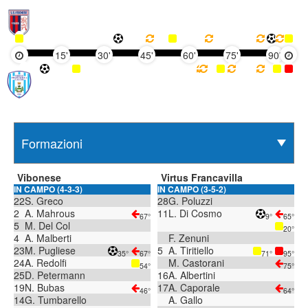
15'
30'
45'
60'
75'
90'
Vibonese
Virtus Francavilla
IN CAMPO (4-3-3)
IN CAMPO (3-5-2)
22
S. Greco
28
G. Poluzzi
2
A. Mahrous
11
L. Di Cosmo
67°
9°
65°
5
M. Del Col
20°
4
A. Malberti
F. Zenuni
23
M. Pugliese
5
A. Tiritiello
35°
67°
71°
95°
24
A. Redolfi
M. Castorani
54°
75°
25
D. Petermann
16
A. Albertini
19
N. Bubas
17
A. Caporale
46°
64°
14
G. Tumbarello
A. Gallo