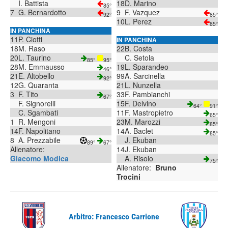
I. Battista
18
D. Marino
85°
7
G. Bernardotto
9
F. Vazquez
92°
85°
10
L. Perez
85°
IN PANCHINA
11
P. Ciotti
IN PANCHINA
18
M. Raso
22
B. Costa
20
L. Taurino
C. Setola
85°
95°
28
M. Emmausso
19
L. Sparandeo
46°
21
E. Altobello
99
A. Sarcinella
92°
12
G. Quaranta
21
L. Nunzella
3
F. Tito
33
F. Pambianchi
67°
F. Signorelli
15
F. Delvino
64°
91°
C. Sgambati
11
F. Mastropietro
65°
1
R. Mengoni
23
M. Marozzi
85°
14
F. Napolitano
14
A. Baclet
85°
8
A. Prezzabile
J. Ekuban
89°
67°
Allenatore:
14
J. Ekuban
Giacomo Modica
A. Risolo
75°
Allenatore:
Bruno
Trocini
Arbitro: Francesco Carrione