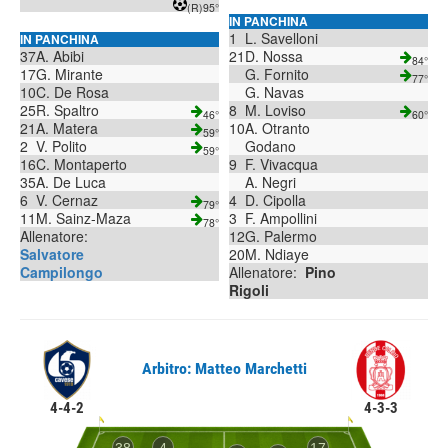
(R)
95°
IN PANCHINA
1
L. Savelloni
IN PANCHINA
37
A. Abibi
21
D. Nossa
84°
17
G. Mirante
G. Fornito
77°
10
C. De Rosa
G. Navas
25
R. Spaltro
8
M. Loviso
46°
60°
21
A. Matera
10
A. Otranto
59°
2
V. Polito
Godano
59°
16
C. Montaperto
9
F. Vivacqua
35
A. De Luca
A. Negri
6
V. Cernaz
4
D. Cipolla
79°
11
M. Sainz-Maza
3
F. Ampollini
78°
Allenatore:
12
G. Palermo
Salvatore
20
M. Ndiaye
Campilongo
Allenatore:
Pino
Rigoli
Arbitro: Matteo Marchetti
4-4-2
4-3-3