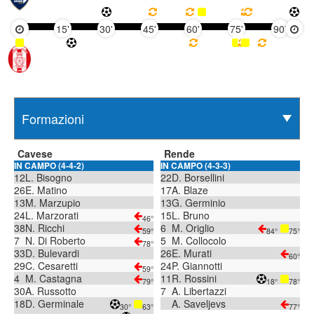
15'
30'
45'
60'
75'
90'
Cavese
Rende
IN CAMPO (4-4-2)
IN CAMPO (4-3-3)
12
L. Bisogno
22
D. Borsellini
26
E. Matino
17
A. Blaze
13
M. Marzupio
13
G. Germinio
24
L. Marzorati
15
L. Bruno
46°
38
N. Ricchi
6
M. Origlio
59°
84°
75°
7
N. Di Roberto
5
M. Collocolo
78°
33
D. Bulevardi
26
E. Murati
60°
29
C. Cesaretti
24
P. Giannotti
59°
4
M. Castagna
11
R. Rossini
79°
18°
78°
30
A. Russotto
7
A. Libertazzi
18
D. Germinale
A. Saveljevs
30°
63°
77°