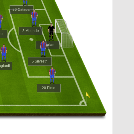
26 Calapai
3 Mbende
zo
1 Furlan
5 Silvestri
agianti
20 Pinto