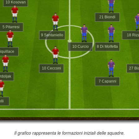
10 Kosovan
21 Biondi
5 Pitarresi
9 Santaniello
18 Riz
10 Curcio
8 Di Molfetta
Squillace
10 Cecconi
27 Bi
rdoljak
7 Capanni
lli
Il grafico rappresenta le formazioni iniziali delle squadre.