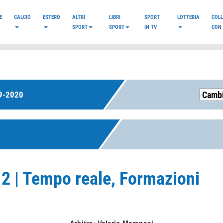
E
CALCIO
ESTERO
ALTRI
LIBRI
SPORT
LOTTERIA
COL
SPORT
SPORT
IN TV
CON 
9-2020
 2 | Tempo reale, Formazioni