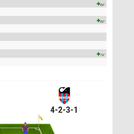
84°
60°
74°
4-2-3-1