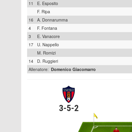
11
E. Esposito
F. Ripa
16
A. Donnarumma
4
F. Fontana
3
E. Vanacore
17
U. Nappello
M. Romizi
14
D. Ruggieri
Allenatore:
Domenico Giacomarro
3-5-2