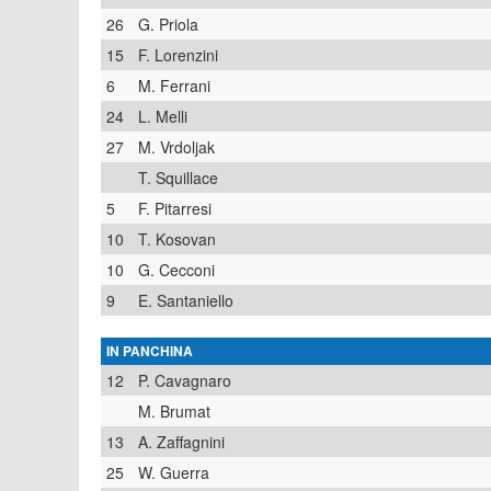
26
G. Priola
15
F. Lorenzini
6
M. Ferrani
24
L. Melli
27
M. Vrdoljak
T. Squillace
5
F. Pitarresi
10
T. Kosovan
10
G. Cecconi
9
E. Santaniello
IN PANCHINA
12
P. Cavagnaro
M. Brumat
13
A. Zaffagnini
25
W. Guerra