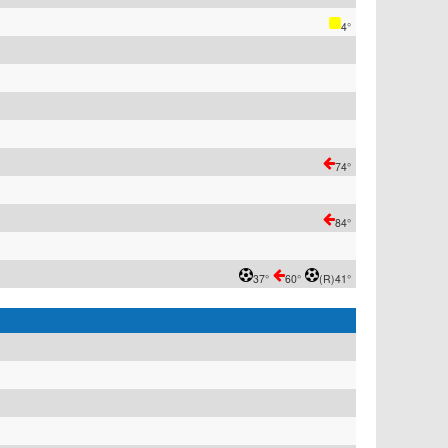
4°
74°
84°
37°
60°
(R)
41°