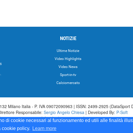
NOTIZIE
.
Ultime Notizie
Video Highlights
ti
Video News
.
Sport-in-tv
Calciomercato
32 Milano Italia - P. IVA 09072090963 | ISSN: 2499-2925 (DataSport 
Direttore Responsabile:
Sergio Angelo Chiesa
| Developed By:
P-Soft
aSport iscrizione n.173 del 30/03/1985 - www.datasport.it iscrizione n.2
ono di cookie necessari al funzionamento ed utili alle finalità illu
a cookie policy.
Learn more