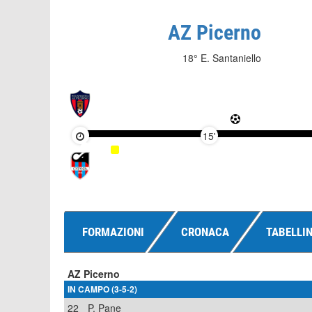
AZ Picerno
18° E. Santaniello
15'
FORMAZIONI
CRONACA
TABELLI
AZ Picerno
IN CAMPO (3-5-2)
22
P. Pane