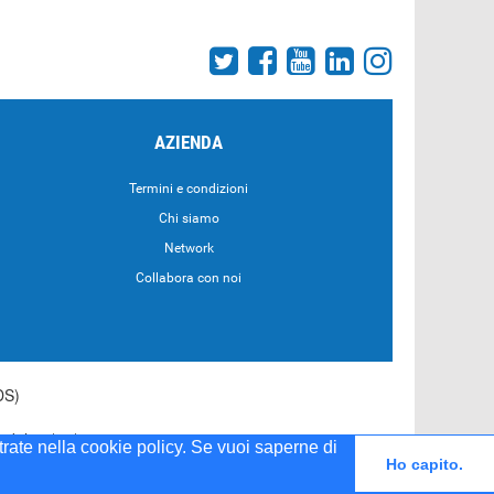
AZIENDA
Termini e condizioni
Chi siamo
Network
Collabora con noi
DS)
55 del 20/04/2001
strate nella cookie policy. Se vuoi saperne di
Ho capito.