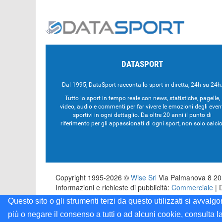
DATASPORT
Dal 1995, DataSport racconta lo sport in diretta, 24h su 24h
Tutto lo sport in tempo reale con news, statistiche, pagelle,
video, audio e commenti per far vivere le emozioni degli even
sportivi in ogni dettaglio. Da oltre 20 anni il punto di
riferimento per gli appassionati di ogni sport, non solo calcio
Copyright 1995-2026 ©
Wise Srl
Via Palmanova 8 201
Informazioni e richieste di pubblicità:
Commerciale
| 
Testata registrata presso il Tribunale di Milano: Dat
Questo sito o gli strumenti terzi da questo utilizzati si avvalg
più o negare il consenso a tutti o ad alcuni cookie, consulta l