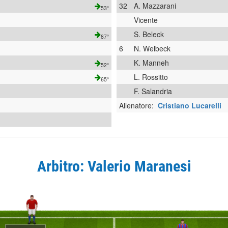
32
A. Mazzarani
53°
Vicente
S. Beleck
87°
6
N. Welbeck
K. Manneh
52°
L. Rossitto
65°
F. Salandria
Allenatore:
Cristiano Lucarelli
Arbitro: Valerio Maranesi