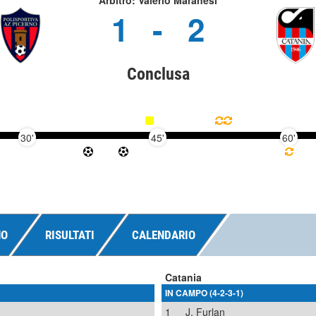
Arbitro: Valerio Maranesi
1
-
2
Conclusa
30'
45'
60'
NO
RISULTATI
CALENDARIO
Catania
IN CAMPO (4-2-3-1)
1
J. Furlan