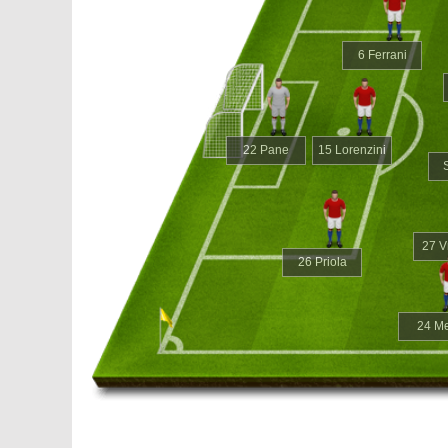
6 Ferrani
22 Pane
15 Lorenzini
27 V
26 Priola
24 Me