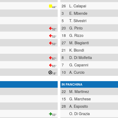
26
L. Calapai
44°
3
E. Mbende
5
T. Silvestri
20
G. Pinto
52°
18
G. Rizzo
53°
27
M. Biagianti
53°
21
K. Biondi
8
D. Di Molfetta
87°
7
G. Capanni
65°
10
A. Curcio
18°
IN PANCHINA
22
M. Martinez
15
G. Marchese
28
A. Esposito
O. Di Grazia
53°