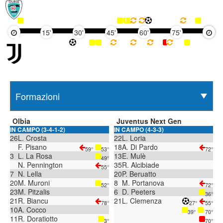
15'
30'
45'
60'
75'
90'
Olbia
Juventus Next Gen
IN CAMPO (3-4-1-2)
IN CAMPO (4-3-3)
26
L. Crosta
22
L. Loria
F. Pisano
18
A. Di Pardo
59°
53°
72°
3
L. La Rosa
13
E. Mulè
49°
N. Pennington
35
R. Alcibiade
55°
7
N. Lella
20
P. Beruatto
20
M. Muroni
8
M. Portanova
52°
72°
23
M. Pitzalis
6
D. Peeters
36°
21
R. Biancu
21
L. Clemenza
78°
27°
55°
10
A. Cocco
39°
70°
11
R. Doratiotto
3°
70°