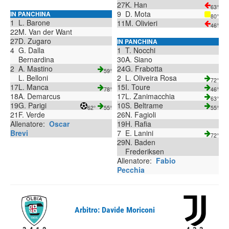
27
K. Han
63°
9
D. Mota
IN PANCHINA
80°
1
L. Barone
11
M. Olivieri
46°
22
M. Van der Want
27
D. Zugaro
IN PANCHINA
4
G. Dalla
1
T. Nocchi
Bernardina
30
A. Siano
2
A. Mastino
24
G. Frabotta
59°
L. Belloni
2
L. Oliveira Rosa
72°
17
L. Manca
15
I. Toure
78°
46°
18
A. Demarcus
17
L. Zanimacchia
63°
19
G. Parigi
10
S. Beltrame
62°
55°
55°
21
F. Verde
26
N. Fagioli
Allenatore:
Oscar
19
H. Rafia
Brevi
7
E. Lanini
72°
29
N. Baden
Frederiksen
Allenatore:
Fabio
Pecchia
Arbitro: Davide Moriconi