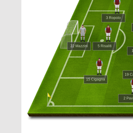
3 Ropolo
22 Mazzini
5 Risaliti
19 C
15 Cigagna
2 Pav