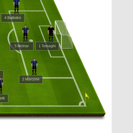
4 Battistini
5 Molnar
1 Tornaghi
2 Marcone
tti