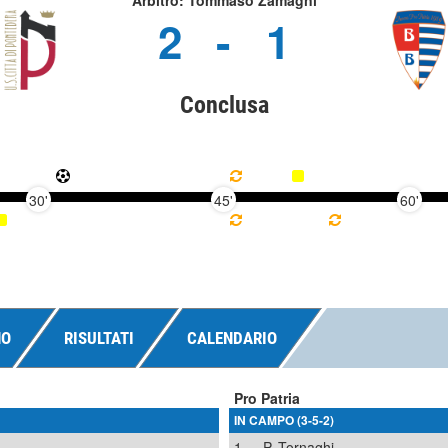
Arbitro: Tommaso Zamagni
2
-
1
Conclusa
30'
45'
60'
NO
RISULTATI
CALENDARIO
Pro Patria
IN CAMPO (3-5-2)
1
P. Tornaghi