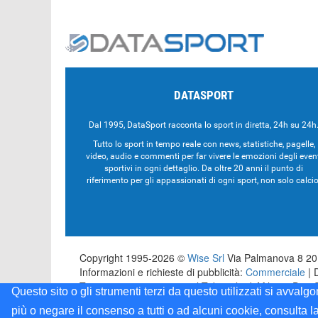
DATASPORT
Dal 1995, DataSport racconta lo sport in diretta, 24h su 24h
Tutto lo sport in tempo reale con news, statistiche, pagelle,
video, audio e commenti per far vivere le emozioni degli even
sportivi in ogni dettaglio. Da oltre 20 anni il punto di
riferimento per gli appassionati di ogni sport, non solo calcio
Copyright 1995-2026 ©
Wise Srl
Via Palmanova 8 201
Informazioni e richieste di pubblicità:
Commerciale
| 
Testata registrata presso il Tribunale di Milano: Dat
Questo sito o gli strumenti terzi da questo utilizzati si avvalg
più o negare il consenso a tutti o ad alcuni cookie, consulta l