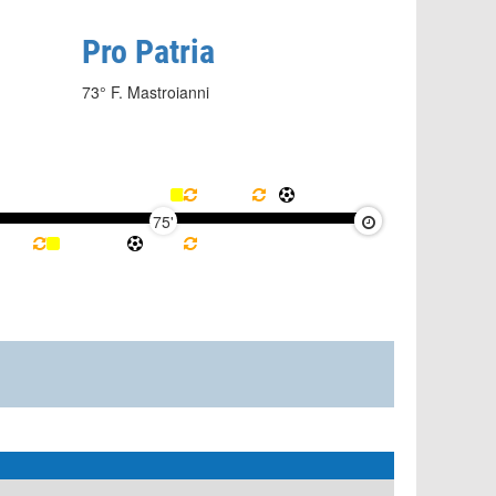
Pro Patria
73° F. Mastroianni
75'
90'