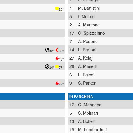
4
M. Battistini
20°
5
I. Molnar
2
A. Marcone
17
G. Spizzichino
7
A. Pedone
14
L. Bertoni
32°
82°
27
A. Kolaj
46°
26
A. Masetti
84°
76°
6
L. Palesi
9
S. Parker
77°
IN PANCHINA
12
G. Mangano
5
S. Molinari
13
A. Boffelli
19
M. Lombardoni