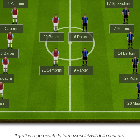
7 Mannini
17 Spizzichino
Caponi
7 Pedone
20 Bruzzo
6 Palesi
10 Barba
14 Bertoni
21 Semprini
9 Parker
alcagni
27 Kolaj
an
26 Mase
Il grafico rappresenta le formazioni iniziali delle squadre.