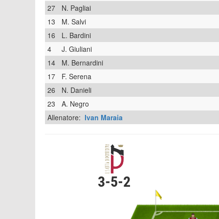
27
N. Pagliai
13
M. Salvi
16
L. Bardini
4
J. Giuliani
14
M. Bernardini
17
F. Serena
26
N. Danieli
23
A. Negro
Allenatore:
Ivan Maraia
3-5-2