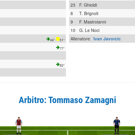
23
F. Ghioldi
8
T. Brignoli
9
F. Mastroianni
10
G. Le Noci
Allenatore:
Ivan Javorcic
46°
51°
77°
82°
Arbitro: Tommaso Zamagni