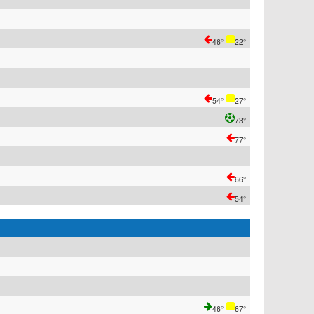
46°
22°
54°
27°
73°
77°
66°
54°
46°
67°