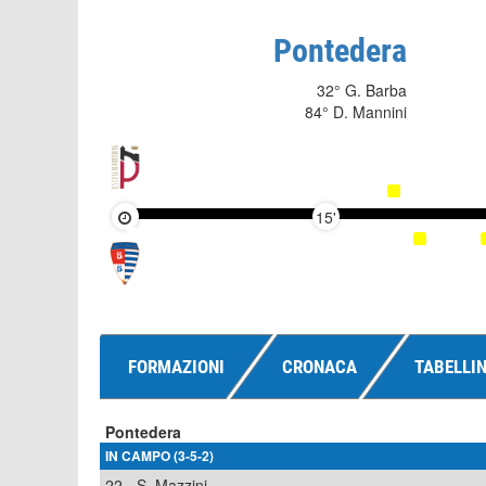
Pontedera
32° G. Barba
84° D. Mannini
15'
FORMAZIONI
CRONACA
TABELLI
Pontedera
IN CAMPO (3-5-2)
22
S. Mazzini