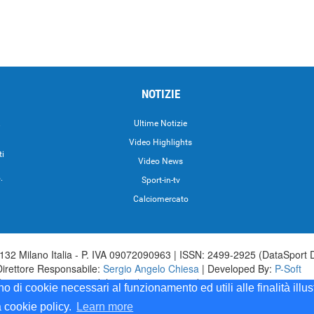
NOTIZIE
.
Ultime Notizie
Video Highlights
ti
Video News
.
Sport-in-tv
Calciomercato
32 Milano Italia - P. IVA 09072090963 | ISSN: 2499-2925 (DataSport 
Direttore Responsabile:
Sergio Angelo Chiesa
| Developed By:
P-Soft
aSport iscrizione n.173 del 30/03/1985 - www.datasport.it iscrizione n.2
ono di cookie necessari al funzionamento ed utili alle finalità illu
a cookie policy.
Learn more