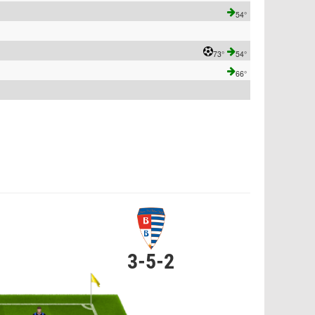
54°
73°
54°
66°
3-5-2