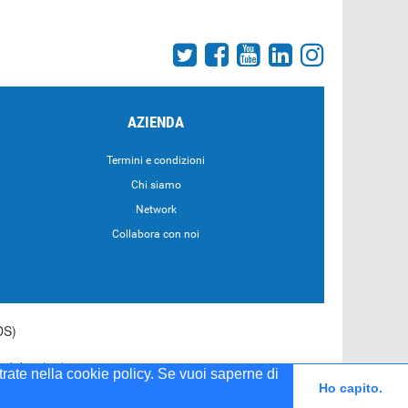
AZIENDA
Termini e condizioni
Chi siamo
Network
Collabora con noi
DS)
55 del 20/04/2001
strate nella cookie policy. Se vuoi saperne di
Ho capito.