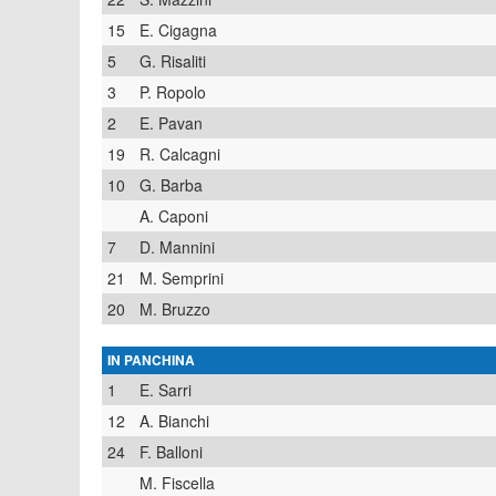
15
E. Cigagna
5
G. Risaliti
3
P. Ropolo
2
E. Pavan
19
R. Calcagni
10
G. Barba
A. Caponi
7
D. Mannini
21
M. Semprini
20
M. Bruzzo
IN PANCHINA
1
E. Sarri
12
A. Bianchi
24
F. Balloni
M. Fiscella