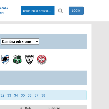
LABORA
LOGIN
NOI
32
33
34
35
36
37
38
21 Feb
h.20:30