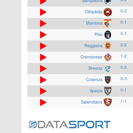
Sampdoria
0-2
Cittadella
0-1
Mantova
3-1
Pisa
2-2
Reggiana
1-2
Cremonese
0-0
Brescia
0-3
Cosenza
0-1
Spezia
1-1
Salernitana