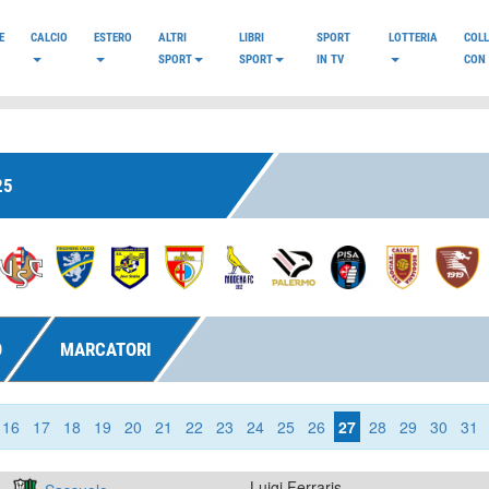
E
CALCIO
ESTERO
ALTRI
LIBRI
SPORT
LOTTERIA
COL
SPORT
SPORT
IN TV
CON 
25
O
MARCATORI
16
17
18
19
20
21
22
23
24
25
26
27
28
29
30
31
Luigi Ferraris