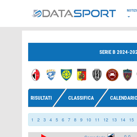
*/
NOTIZI
SERIE B 2024-20
RISULTATI
CLASSIFICA
CALENDARI
1
2
3
4
5
6
7
8
9
10
11
12
13
14
15
0-0