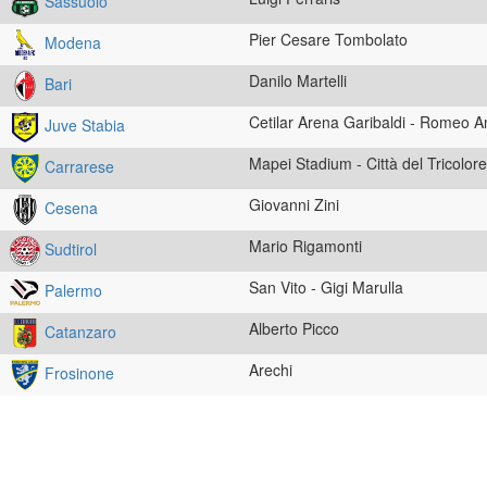
Sassuolo
Pier Cesare Tombolato
Modena
Danilo Martelli
Bari
Cetilar Arena Garibaldi - Romeo A
Juve Stabia
Mapei Stadium - Città del Tricolore
Carrarese
Giovanni Zini
Cesena
Mario Rigamonti
Sudtirol
San Vito - Gigi Marulla
Palermo
Alberto Picco
Catanzaro
Arechi
Frosinone