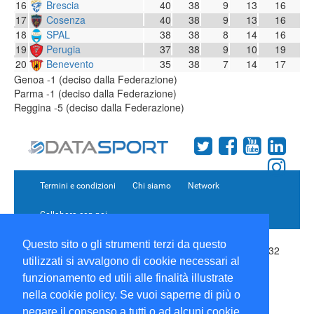
16
Brescia
40
38
9
13
16
17
Cosenza
40
38
9
13
16
18
SPAL
38
38
8
14
16
19
Perugia
37
38
9
10
19
20
Benevento
35
38
7
14
17
Genoa -1 (deciso dalla Federazione)
Parma -1 (deciso dalla Federazione)
Reggina -5 (deciso dalla Federazione)
Termini e condizioni
Chi siamo
Network
Collabora con noi
Questo sito o gli strumenti terzi da questo
Copyright 1995-2026 ©
Wise Srl
Via Palmanova 8 20132
utilizzati si avvalgono di cookie necessari al
Milano Italia - P. IVA 09072090963 | ISSN: 2499-2925
(DataSport DS)
funzionamento ed utili alle finalità illustrate
Informazioni e richieste di pubblicità:
Commerciale
|
nella cookie policy. Se vuoi saperne di più o
Direttore Responsabile:
Sergio Angelo Chiesa
|
negare il consenso a tutti o ad alcuni cookie,