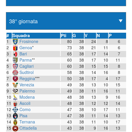
#
Squadra
Pti
G
V
N
P
1
Frosinone
80
38
24
8
6
2
Genoa
*
73
38
21
11
6
3
Bari
65
38
17
14
7
4
Parma
**
60
38
17
10
11
5
Cagliari
60
38
15
15
8
6
Sudtirol
58
38
14
16
8
7
Reggina
***
50
38
17
4
17
8
Venezia
49
38
13
10
15
9
Palermo
49
38
11
16
11
10
Modena
48
38
13
9
16
11
Ascoli
48
38
12
12
14
12
Como
47
38
10
17
11
13
Pisa
47
38
11
14
13
14
Ternana
43
38
11
10
17
15
Cittadella
43
38
9
16
13