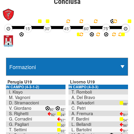
Conclusa
15'
30'
45'
60'
75'
90'
Perugia U19
Livorno U19
IN CAMPO (4-3-1-2)
IN CAMPO (4-3-3)
I. Kisyo
T. Romboli
M. Vagnoni
A. Del Bravo
D. Stramaccioni
A. Salvadori
88°
V. Giordano
C. Petri
80°
82°
S. Righetti
A. Fremura
82°
24°
81°
G. Corradini
F. Bardini
67°
54°
G. Pagliari
L. Bellandi
30°
86°
T. Settimi
L. Bartolini
93°
81°