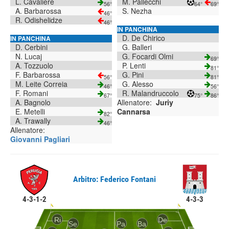
L. Cavaliere
M. Pallecchi
56°
64°
69°
A. Barbarossa
S. Nezha
46°
R. Odishelidze
46°
IN PANCHINA
D. De Chirico
IN PANCHINA
D. Cerbini
G. Balleri
N. Lucaj
G. Focardi Olmi
69°
A. Tozzuolo
P. Lenti
81°
F. Barbarossa
G. Pini
56°
81°
M. Leite Correia
G. Alesso
46°
56°
F. Romani
R. Malandruccolo
67°
75°
86°
A. Bagnolo
Allenatore:
Juriy
E. Metelli
Cannarsa
82°
A. Trawally
46°
Allenatore:
Giovanni Pagliari
Arbitro: Federico Fontani
4-3-1-2
4-3-3
Ri
De
Se
Pa
Ba