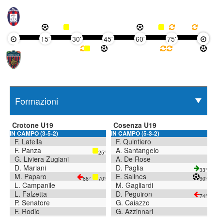
15'
30'
45'
60'
75'
90'
Crotone U19
Cosenza U19
IN CAMPO (3-5-2)
IN CAMPO (5-3-2)
F. Latella
F. Quintiero
F. Panza
A. Santangelo
25°
G. Liviera Zugiani
A. De Rose
D. Mariani
D. Paglia
33°
M. Paparo
E. Salines
86°
70°
90°
L. Campanile
M. Gagliardi
L. Falzetta
D. Peguiron
74°
P. Senatore
G. Caiazzo
F. Rodio
G. Azzinnari