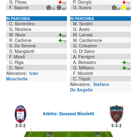
G. Filosa
P. Giorgiò
75°
71°
F. Sapone
G. Sueva
15°
60°
43°
35°
IN PANCHINA
IN PANCHINA
C. Sorrentino
M. Sordini
G. Nicotera
G. Aceto
M. Noce
M. Larosa
86°
R. Carbone
M. Cardamone
75°
S. De Simone
G. Colosimo
D. Manglaviti
G. Di Salvo
F. Miceli
A. Ferrigno
C. Riga
A. Belcastro
71°
D. Sem
G. Militano
74°
Allenatore:
Ivan
F. Nicoletti
Moschella
C. Tripoli
Allenatore:
Stefano
De Angelis
Arbitro: Giovanni Nicoletti
3-5-2
5-3-2
Ro
Sa