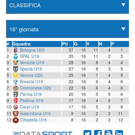
#
Squadra
Pti
G
V
N
P
1
Bologna U20
37
16
11
4
1
2
SPAL U19
35
16
11
2
3
3
Venezia U19
28
16
8
4
4
4
Spezia U19
27
16
8
3
5
5
Verona U20
25
16
7
4
5
6
Brescia U19
22
16
6
4
6
7
Cremonese U20
22
16
6
4
6
8
Parma U19
20
16
5
5
6
9
Padova U19
17
16
4
5
7
10
Carpi U19
17
16
5
2
9
11
Salernitana U19
9
16
2
3
11
12
Cittadella U19
8
16
2
2
12