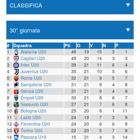
#
Squadra
Pti
G
V
N
P
1
Atalanta U20
48
19
15
3
1
2
Cagliari U20
45
20
14
3
3
3
Inter U20
39
21
11
6
4
4
Juventus U20
35
21
10
5
6
5
Roma U20
32
21
9
5
7
6
Sampdoria U20
31
21
9
4
8
7
Genoa U20
31
21
9
4
8
8
Empoli U20
30
21
8
6
7
9
Sassuolo U20
27
21
7
6
8
10
Bologna U20
25
20
8
1
11
11
Lazio U20
24
19
7
3
9
12
Fiorentina U20
24
20
6
6
8
13
Torino U20
22
20
5
7
8
14
Pescara U19
15
21
4
3
14