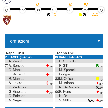
15'
30'
45'
60'
75'
90'
Napoli U19
Torino U20
IN CAMPO (3-4-1-2)
IN CAMPO (4-3-1-2)
A. Zanoli
L. Gemello
70
A. Senese
F. Gilli
75°
74°
C. Manzi
M. Sportelli
F. Mezzoni
Ferigra
61°
R. Mamas
33
M. Onisa
70°
A. Lovisa
M. Adopo
29°
86°
K. Zedadka
N. De Angelis
40°
G. Gaetano
00
B. Kone
76°
46°
C. Palmieri
N. Rauti
A. Negro
V. Millico
74°
83°