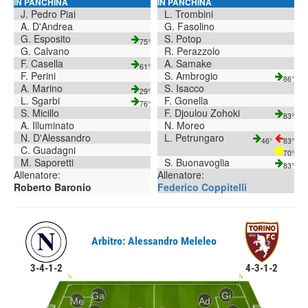
IN PANCHINA
IN PANCHINA
J. Pedro Piai
L. Trombini
A. D'Andrea
G. Fasolino
G. Esposito
S. Potop
75°
G. Calvano
R. Perazzolo
F. Casella
A. Samake
61°
F. Perini
S. Ambrogio
86°
A. Marino
S. Isacco
29°
L. Sgarbi
F. Gonella
76°
S. Micillo
F. Djoulou Zohoki
83°
A. Illuminato
N. Moreo
N. D'Alessandro
L. Petrungaro
46°
83°
C. Guadagni
70°
M. Saporetti
S. Buonavoglia
83°
Allenatore:
Allenatore:
Roberto Baronio
Federico Coppitelli
Arbitro: Alessandro Meleleo
3-4-1-2
4-3-1-2
Ga
Gi
Me
Ad