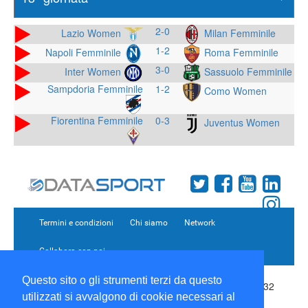
2-0
Lazio Women
Milan Femminile
1-2
Napoli Femminile
Roma Femminile
3-0
Inter Women
Sassuolo Femminile
Sampdoria Femminile
1-2
Como Women
Fiorentina Femminile
0-3
Juventus Women
Termini e condizioni
Chi siamo
Network
Collabora con noi
Questo sito o gli strumenti terzi da questo
Copyright 1995-2026 ©
Wise Srl
Via Palmanova 8 20132
utilizzati si avvalgono di cookie necessari al
Milano Italia - P. IVA 09072090963 | ISSN: 2499-2925