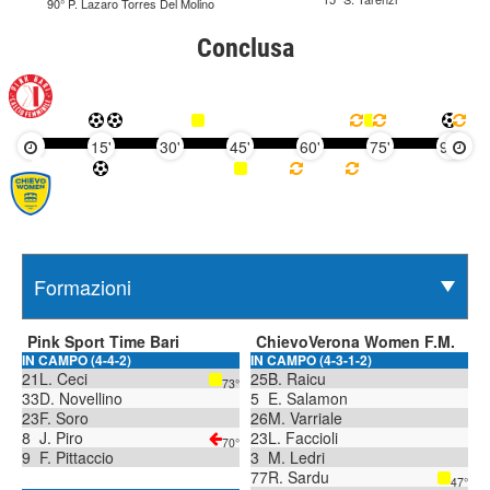
90° P. Lazaro Torres Del Molino
Conclusa
15'
30'
45'
60'
75'
90'
Pink Sport Time Bari
ChievoVerona Women F.M.
IN CAMPO (4-4-2)
IN CAMPO (4-3-1-2)
21
L. Ceci
25
B. Raicu
73°
33
D. Novellino
5
E. Salamon
23
F. Soro
26
M. Varriale
8
J. Piro
23
L. Faccioli
70°
9
F. Pittaccio
3
M. Ledri
77
R. Sardu
47°