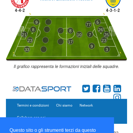
4-4-2
4-3-1-2
9
5
77
8
26
8
21
10
7
25
23
23
17
9
33
3
Il grafico rappresenta le formazioni iniziali delle squadre.
Termini e condizioni
Chi siamo
Network
Collabora con noi
Questo sito o gli strumenti terzi da questo
Copyright 1995-2026 ©
Wise Srl
Via Palmanova 8 20132