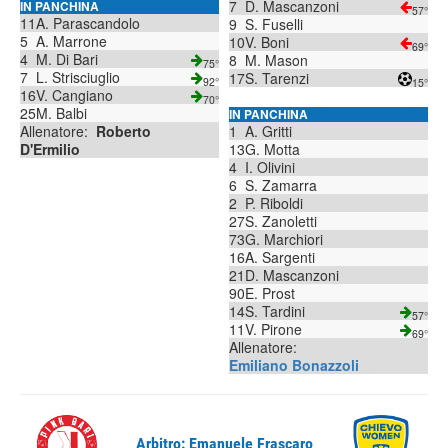
7
D. Mascanzoni
IN PANCHINA
57°
11
A. Parascandolo
9
S. Fuselli
5
A. Marrone
10
V. Boni
69°
4
M. Di Bari
8
M. Mason
75°
7
L. Strisciuglio
17
S. Tarenzi
92°
15°
16
V. Cangiano
70°
25
M. Balbi
IN PANCHINA
Allenatore:
Roberto
1
A. Gritti
D'Ermilio
13
G. Motta
4
I. Olivini
6
S. Zamarra
2
P. Riboldi
27
S. Zanoletti
73
G. Marchiori
16
A. Sargenti
21
D. Mascanzoni
90
E. Prost
14
S. Tardini
57°
11
V. Pirone
69°
Allenatore:
Emiliano Bonazzoli
Arbitro: Emanuele Frascaro