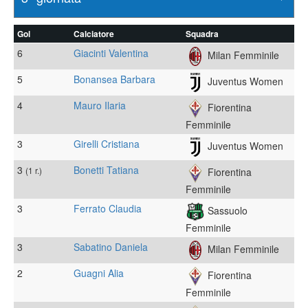
Gol
Calciatore
Squadra
6
Giacinti Valentina
Milan Femminile
5
Bonansea Barbara
Juventus Women
4
Mauro Ilaria
Fiorentina
Femminile
3
Girelli Cristiana
Juventus Women
3
Bonetti Tatiana
(1 r.)
Fiorentina
Femminile
3
Ferrato Claudia
Sassuolo
Femminile
3
Sabatino Daniela
Milan Femminile
2
Guagni Alia
Fiorentina
Femminile