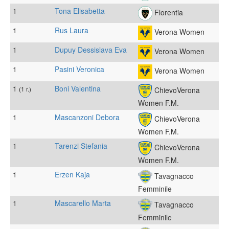
1
Tona Elisabetta
Florentia
1
Rus Laura
Verona Women
1
Dupuy Dessislava Eva
Verona Women
1
Pasini Veronica
Verona Women
1
Boni Valentina
(1 r.)
ChievoVerona
Women F.M.
1
Mascanzoni Debora
ChievoVerona
Women F.M.
1
Tarenzi Stefania
ChievoVerona
Women F.M.
1
Erzen Kaja
Tavagnacco
Femminile
1
Mascarello Marta
Tavagnacco
Femminile