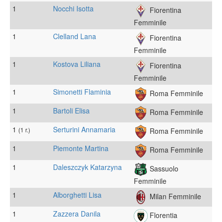
1
Nocchi Isotta
Fiorentina
Femminile
1
Clelland Lana
Fiorentina
Femminile
1
Kostova Liliana
Fiorentina
Femminile
1
Simonetti Flaminia
Roma Femminile
1
Bartoli Elisa
Roma Femminile
1
Serturini Annamaria
(1 r.)
Roma Femminile
1
Piemonte Martina
Roma Femminile
1
Daleszczyk Katarzyna
Sassuolo
Femminile
1
Alborghetti Lisa
Milan Femminile
1
Zazzera Danila
Florentia