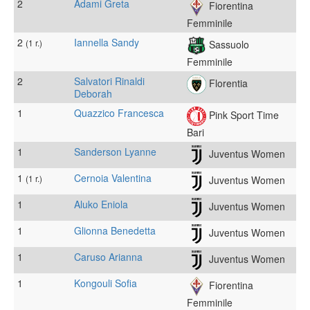
2
Adami Greta
Fiorentina
Femminile
2
Iannella Sandy
(1 r.)
Sassuolo
Femminile
2
Salvatori Rinaldi
Florentia
Deborah
1
Quazzico Francesca
Pink Sport Time
Bari
1
Sanderson Lyanne
Juventus Women
1
Cernoia Valentina
(1 r.)
Juventus Women
1
Aluko Eniola
Juventus Women
1
Glionna Benedetta
Juventus Women
1
Caruso Arianna
Juventus Women
1
Kongouli Sofia
Fiorentina
Femminile