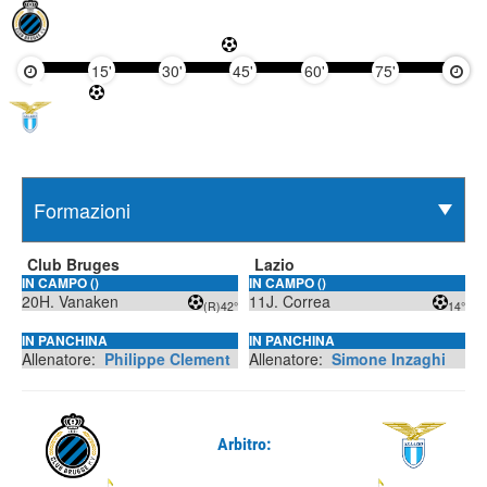
15'
30'
45'
60'
75'
90'
Club Bruges
Lazio
IN CAMPO ()
IN CAMPO ()
20
H. Vanaken
11
J. Correa
(R)
42°
14°
IN PANCHINA
IN PANCHINA
Allenatore:
Philippe Clement
Allenatore:
Simone Inzaghi
Arbitro: