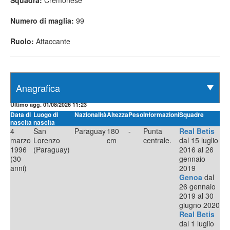
Squadra:
Cremonese
Numero di maglia:
99
Ruolo:
Attaccante
Ultimo agg. 01/08/2026 11:23
Data di
Luogo di
Nazionalità
Altezza
Peso
Informazioni
Squadre
nascita
nascita
4
San
Paraguay
180
-
Punta
Real Betis
marzo
Lorenzo
cm
centrale.
dal 15 luglio
1996
(Paraguay)
2016 al 26
(30
gennaio
anni)
2019
Genoa
dal
26 gennaio
2019 al 30
giugno 2020
Real Betis
dal 1 luglio