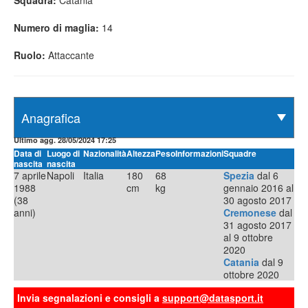
Squadra:
Catania
Numero di maglia:
14
Ruolo:
Attaccante
Ultimo agg. 28/05/2024 17:25
Data di
Luogo di
Nazionalità
Altezza
Peso
Informazioni
Squadre
nascita
nascita
7 aprile
Napoli
Italia
180
68
Spezia
dal 6
1988
cm
kg
gennaio 2016 al
(38
30 agosto 2017
anni)
Cremonese
dal
31 agosto 2017
al 9 ottobre
2020
Catania
dal 9
ottobre 2020
Invia segnalazioni e consigli a
support@datasport.it