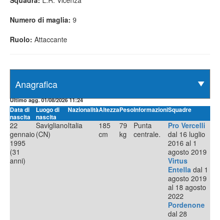
Squadra:
L.R. Vicenza
Numero di maglia:
9
Ruolo:
Attaccante
Ultimo agg. 01/08/2026 11:24
Data di
Luogo di
Nazionalità
Altezza
Peso
Informazioni
Squadre
nascita
nascita
22
Savigliano
Italia
185
79
Punta
Pro Vercelli
gennaio
(CN)
cm
kg
centrale.
dal 16 luglio
1995
2016 al 1
(31
agosto 2019
anni)
Virtus
Entella
dal 1
agosto 2019
al 18 agosto
2022
Pordenone
dal 28