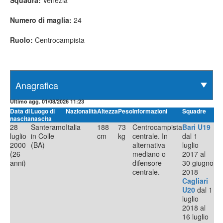
Squadra:
Venezia
Numero di maglia:
24
Ruolo:
Centrocampista
Ultimo agg. 01/08/2026 11:23
Data di
Luogo di
Nazionalità
Altezza
Peso
Informazioni
Squadre
nascita
nascita
28
Santeramo
Italia
188
73
Centrocampista
Bari U19
luglio
in Colle
cm
kg
centrale. In
dal 1
2000
(BA)
alternativa
luglio
(26
mediano o
2017 al
anni)
difensore
30 giugno
centrale.
2018
Cagliari
U20
dal 1
luglio
2018 al
16 luglio